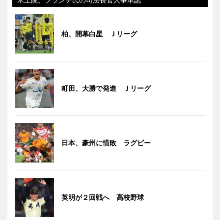
柏、開幕白星 Ｊリーグ
町田、大勝で発進 Ｊリーグ
日本、豪州に惜敗 ラグビー
英明が２回戦へ 高校野球