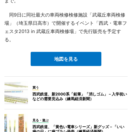
まで。
同9日に同社最大の車両検修検修施設「武蔵丘車両検修
場」（埼玉県日高市）で開催するイベント「西武・電車フ
ェスタ2013 in 武蔵丘車両検修場」で先行販売を予定す
る。
地図を見る
買う
西武鉄道、新2000系「鉛筆」「消しゴム」－入学祝い
などの需要見込み（練馬経済新聞）
見る・遊ぶ
西武鉄道、「黄色い電車シリーズ」新グッズ－「いい
歯の日」に歯ブラシ発売（練馬経済新聞）