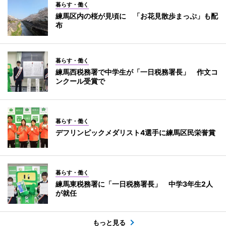
暮らす・働く
練馬区内の桜が見頃に 「お花見散歩まっぷ」も配
布
暮らす・働く
練馬西税務署で中学生が「一日税務署長」 作文コ
ンクール受賞で
暮らす・働く
デフリンピックメダリスト4選手に練馬区民栄誉賞
暮らす・働く
練馬東税務署に「一日税務署長」 中学3年生2人
が就任
もっと見る