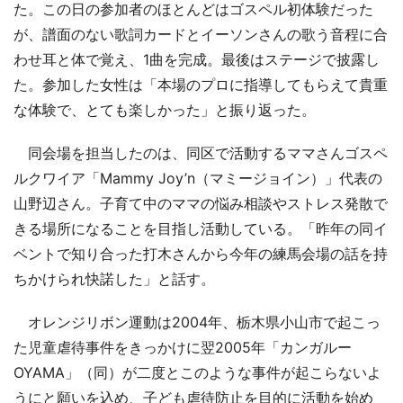
た。この日の参加者のほとんどはゴスペル初体験だった
が、譜面のない歌詞カードとイーソンさんの歌う音程に合
わせ耳と体で覚え、1曲を完成。最後はステージで披露し
た。参加した女性は「本場のプロに指導してもらえて貴重
な体験で、とても楽しかった」と振り返った。
同会場を担当したのは、同区で活動するママさんゴスペ
ルクワイア「Mammy Joy’n（マミージョイン）」代表の
山野辺さん。子育て中のママの悩み相談やストレス発散で
きる場所になることを目指し活動している。「昨年の同イ
ベントで知り合った打木さんから今年の練馬会場の話を持
ちかけられ快諾した」と話す。
オレンジリボン運動は2004年、栃木県小山市で起こっ
た児童虐待事件をきっかけに翌2005年「カンガルー
OYAMA」（同）が二度とこのような事件が起こらないよ
うにと願いを込め、子ども虐待防止を目的に活動を始め