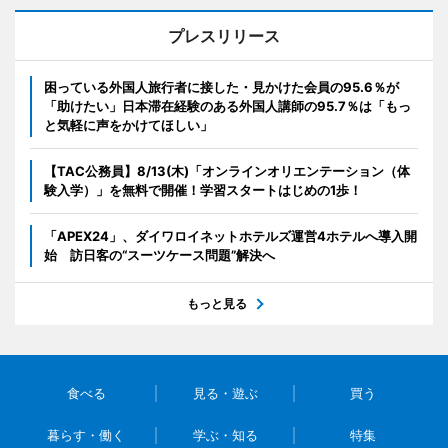
プレスリリース
困っている外国人旅行者に接した・見かけた会員の95.6％が
「助けたい」日本滞在経験のある外国人講師の95.7％は「もっ
と気軽に声をかけてほしい」
【TAC公務員】8/13(木)「オンラインオリエンテーション（体
験入学）」を無料で開催！学習スタートはじめの1歩！
「APEX24」、ダイワロイネットホテルズ運営4ホテルへ導入開
始 訪日客の“スーツケース問題”解決へ
もっと見る
食べる
見る・遊ぶ
買う
暮らす・働く
学ぶ・知る
特集