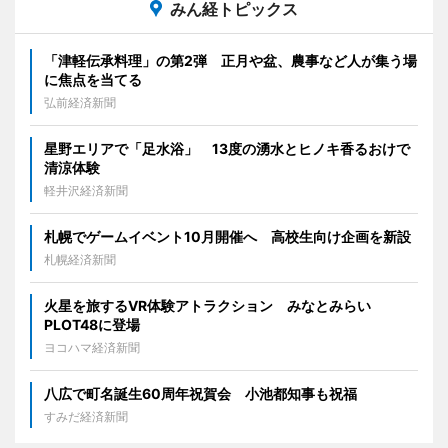
みん経トピックス
「津軽伝承料理」の第2弾 正月や盆、農事など人が集う場
に焦点を当てる
弘前経済新聞
星野エリアで「足水浴」 13度の湧水とヒノキ香るおけで
清涼体験
軽井沢経済新聞
札幌でゲームイベント10月開催へ 高校生向け企画を新設
札幌経済新聞
火星を旅するVR体験アトラクション みなとみらい
PLOT48に登場
ヨコハマ経済新聞
八広で町名誕生60周年祝賀会 小池都知事も祝福
すみだ経済新聞