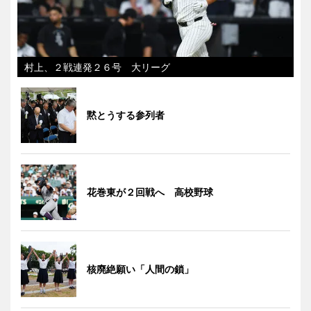
村上、２戦連発２６号 大リーグ
黙とうする参列者
花巻東が２回戦へ 高校野球
核廃絶願い「人間の鎖」