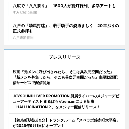
八広で「八八祭り」 1500人が提灯行列、多幸アートも
すみだ経済新聞
八戸の「騎馬打毬」、若手騎手の姿勇ましく 20年ぶりの
正式参拝も
八戸経済新聞
プレスリリース
映画『元メンに呼び出されたら、そこは異次元空間だった』
『新メンを募集したら、そこも異次元空間だった』主要動画配
信サービスで配信開始
JOYSOUND LIVER PROMOTION 所属ライバーのメジャーデビ
ューアーティスト まるぱもがzensenによる新曲
「HALLUCINATION？」をメジャー配信リリース！
【錦糸町駅徒歩9分】トランクルーム「スペラボ錦糸町太平店」
が2026年9月1日にオープン！