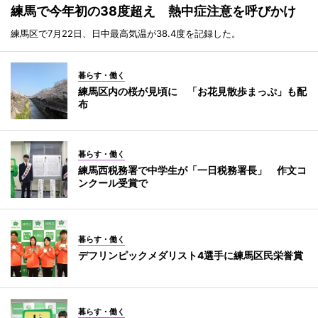
練馬で今年初の38度超え 熱中症注意を呼びかけ
練馬区で7月22日、日中最高気温が38.4度を記録した。
暮らす・働く
練馬区内の桜が見頃に 「お花見散歩まっぷ」も配
布
暮らす・働く
練馬西税務署で中学生が「一日税務署長」 作文コ
ンクール受賞で
暮らす・働く
デフリンピックメダリスト4選手に練馬区民栄誉賞
暮らす・働く