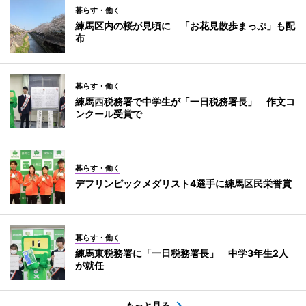
暮らす・働く
練馬区内の桜が見頃に 「お花見散歩まっぷ」も配
布
暮らす・働く
練馬西税務署で中学生が「一日税務署長」 作文コ
ンクール受賞で
暮らす・働く
デフリンピックメダリスト4選手に練馬区民栄誉賞
暮らす・働く
練馬東税務署に「一日税務署長」 中学3年生2人
が就任
もっと見る