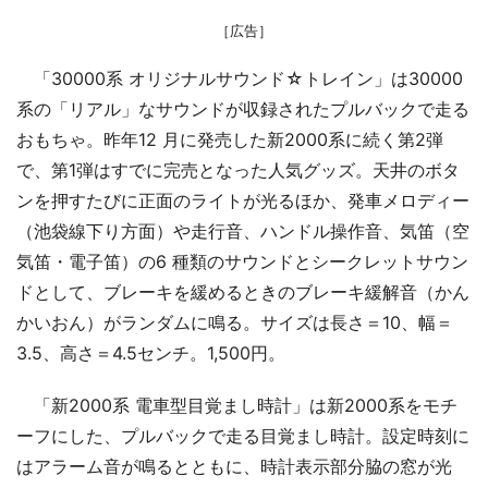
［広告］
「30000系 オリジナルサウンド☆トレイン」は30000
系の「リアル」なサウンドが収録されたプルバックで走る
おもちゃ。昨年12 月に発売した新2000系に続く第2弾
で、第1弾はすでに完売となった人気グッズ。天井のボタ
ンを押すたびに正面のライトが光るほか、発車メロディー
（池袋線下り方面）や走行音、ハンドル操作音、気笛（空
気笛・電子笛）の6 種類のサウンドとシークレットサウン
ドとして、ブレーキを緩めるときのブレーキ緩解音（かん
かいおん）がランダムに鳴る。サイズは長さ＝10、幅＝
3.5、高さ＝4.5センチ。1,500円。
「新2000系 電車型目覚まし時計」は新2000系をモチ
ーフにした、プルバックで走る目覚まし時計。設定時刻に
はアラーム音が鳴るとともに、時計表示部分脇の窓が光