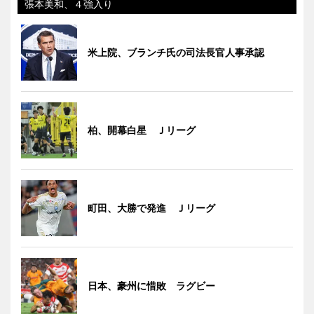
張本美和、４強入り
米上院、ブランチ氏の司法長官人事承認
柏、開幕白星 Ｊリーグ
町田、大勝で発進 Ｊリーグ
日本、豪州に惜敗 ラグビー