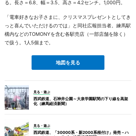
る。長さ＝6.8、幅＝3.5、高さ＝4.2センチ。1,000円。
「電車好きなお子さまに、クリスマスプレゼントとしてき
っと喜んでいただけるのでは」と同社広報担当者。練馬駅
構内などのTOMONYを含む各駅売店（一部店舗を除く）
で扱う。1人5個まで。
地図を見る
見る・遊ぶ
西武鉄道、石神井公園～大泉学園駅間の下り線を高架
化（練馬経済新聞）
見る・遊ぶ
西武鉄道、「30000系・新2000系根付け」発売－ハ