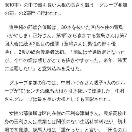
限10本）の中で最も長い大根の長さを競う「グループ参加
の部」の2部門で行われた。
選手権の部総合優勝は、30本を抜いた区内在住の萱島
（かやしま）正好さん。第1回から参加する萱島さんは第7
回大会に続き2度目の優勝（萱嶋さんは男性の部も優
勝）。2度の総合優勝者は初。「前回は予選敗退となった
が、今年の畑は感じがとても抜きやすかった。来年、確実
に連覇したい」と意気込みを見せた。
グループ参加の部では、中村いつかさん親子5人のグル
ープが101センチの練馬大根を引き抜いて優勝した。中村
さんグループは最も長い大根としても表彰された。
女性の部優勝は区内在住の玉利奈津樹さん。農業高校出
身の玉利さんは農業とは関係のない生活科学科だが、初出
場で初優勝。練馬大根は「重かった」と言い、「田舎のお