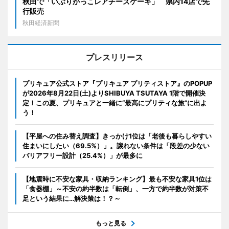
秋田で「いぶりがっこレアチーズケーキ」 県内14店で先
行販売
秋田経済新聞
プレスリリース
プリキュア公式ストア『プリキュア プリティストア』のPOPUP
が2026年8月22日(土)よりSHIBUYA TSUTAYA 1階で開催決
定！この夏、プリキュアと一緒に“最高にプリティな旅”に出よ
う！
【平屋への住み替え調査】きっかけ1位は「老後も暮らしやすい
住まいにしたい（69.5%）」。譲れない条件は「段差の少ない
バリアフリー設計（25.4%）」が最多に
【地震時に不安な家具・収納ランキング】最も不安な家具1位は
「食器棚」～不安の約半数は「転倒」、一方で約半数が対策不
足という結果に…解決策は！？～
もっと見る