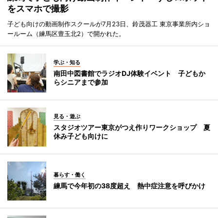
をスマホで撮影
子ども向けの動画制作スクールが7月23日、鈴茂器工 東京事業所内ショ
ールーム（練馬区豊玉北2）で開かれた。
学ぶ・知る
南田中図書館でラジオDJ体験イベント 子どもか
らシニアまで参加
見る・遊ぶ
スタジオツアー東京がつえ作りワークショップ 夏
休み子ども向けに
暮らす・働く
練馬で今年初の38度超え 熱中症注意を呼びかけ