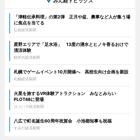
みん経トピックス
「津軽伝承料理」の第2弾 正月や盆、農事など人が集う場
に焦点を当てる
弘前経済新聞
星野エリアで「足水浴」 13度の湧水とヒノキ香るおけで
清涼体験
軽井沢経済新聞
札幌でゲームイベント10月開催へ 高校生向け企画を新設
札幌経済新聞
火星を旅するVR体験アトラクション みなとみらい
PLOT48に登場
ヨコハマ経済新聞
八広で町名誕生60周年祝賀会 小池都知事も祝福
すみだ経済新聞