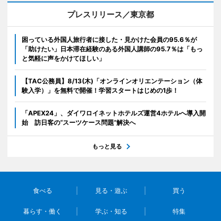
プレスリリース／東京都
困っている外国人旅行者に接した・見かけた会員の95.6％が
「助けたい」日本滞在経験のある外国人講師の95.7％は「もっ
と気軽に声をかけてほしい」
【TAC公務員】8/13(木)「オンラインオリエンテーション（体
験入学）」を無料で開催！学習スタートはじめの1歩！
「APEX24」、ダイワロイネットホテルズ運営4ホテルへ導入開
始 訪日客の“スーツケース問題”解決へ
もっと見る
食べる
見る・遊ぶ
買う
暮らす・働く
学ぶ・知る
特集