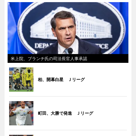
米上院、ブランチ氏の司法長官人事承認
柏、開幕白星 Ｊリーグ
町田、大勝で発進 Ｊリーグ