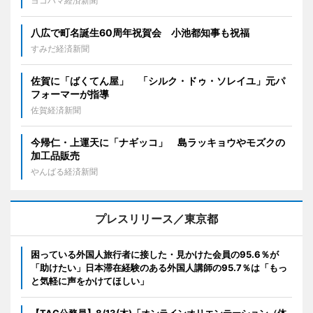
ヨコハマ経済新聞
八広で町名誕生60周年祝賀会 小池都知事も祝福
すみだ経済新聞
佐賀に「ばくてん屋」 「シルク・ドゥ・ソレイユ」元パ
フォーマーが指導
佐賀経済新聞
今帰仁・上運天に「ナギッコ」 島ラッキョウやモズクの
加工品販売
やんばる経済新聞
プレスリリース／東京都
困っている外国人旅行者に接した・見かけた会員の95.6％が
「助けたい」日本滞在経験のある外国人講師の95.7％は「もっ
と気軽に声をかけてほしい」
【TAC公務員】8/13(木)「オンラインオリエンテーション（体