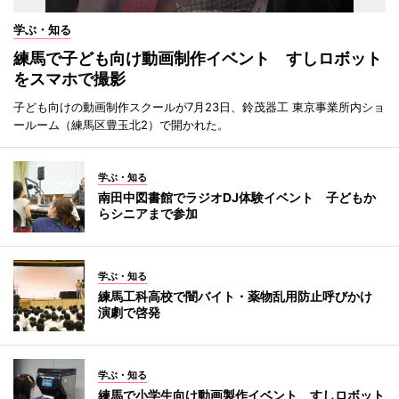
学ぶ・知る
練馬で子ども向け動画制作イベント すしロボット
をスマホで撮影
子ども向けの動画制作スクールが7月23日、鈴茂器工 東京事業所内ショ
ールーム（練馬区豊玉北2）で開かれた。
学ぶ・知る
南田中図書館でラジオDJ体験イベント 子どもか
らシニアまで参加
学ぶ・知る
練馬工科高校で闇バイト・薬物乱用防止呼びかけ
演劇で啓発
学ぶ・知る
練馬で小学生向け動画製作イベント すしロボット