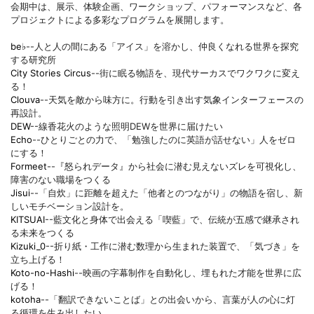
会期中は、展示、体験企画、ワークショップ、パフォーマンスなど、各
プロジェクトによる多彩なプログラムを展開します。
be♭
--人と人の間にある「アイス」を溶かし、仲良くなれる世界を探究
する研究所
City Stories Circus
--街に眠る物語を、現代サーカスでワクワクに変え
る！
Clouva
--天気を敵から味方に。行動を引き出す気象インターフェースの
再設計。
DEW
--線香花火のような照明DEWを世界に届けたい
Echo
--ひとりごとの力で、「勉強したのに英語が話せない」人をゼロ
にする！
Formeet
--『怒られデータ』から社会に潜む見えないズレを可視化し、
障害のない職場をつくる
Jisui
--「自炊」に距離を超えた「他者とのつながり」の物語を宿し、新
しいモチベーション設計を。
KITSUAI
--藍文化と身体で出会える「喫藍」で、伝統が五感で継承され
る未来をつくる
Kizuki_0
--折り紙・工作に潜む数理から生まれた装置で、「気づき」を
立ち上げる！
Koto-no-Hashi
--映画の字幕制作を自動化し、埋もれた才能を世界に広
げる！
kotoha
--「翻訳できないことば」との出会いから、言葉が人の心に灯
る循環を生み出したい