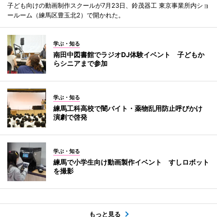
子ども向けの動画制作スクールが7月23日、鈴茂器工 東京事業所内ショ
ールーム（練馬区豊玉北2）で開かれた。
学ぶ・知る
南田中図書館でラジオDJ体験イベント 子どもか
らシニアまで参加
学ぶ・知る
練馬工科高校で闇バイト・薬物乱用防止呼びかけ
演劇で啓発
学ぶ・知る
練馬で小学生向け動画製作イベント すしロボット
を撮影
もっと見る