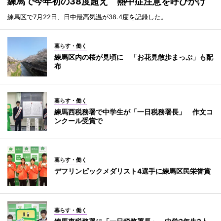
練馬で今年初の38度超え 熱中症注意を呼びかけ
練馬区で7月22日、日中最高気温が38.4度を記録した。
暮らす・働く
練馬区内の桜が見頃に 「お花見散歩まっぷ」も配
布
暮らす・働く
練馬西税務署で中学生が「一日税務署長」 作文コ
ンクール受賞で
暮らす・働く
デフリンピックメダリスト4選手に練馬区民栄誉賞
暮らす・働く