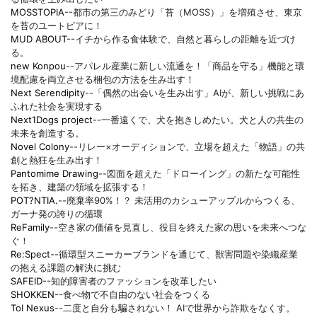
MOSSTOPIA
--都市の第三のみどり「苔（MOSS）」を増殖させ、東京
を苔のユートピアに！
MUD ABOUT
--イチから作る食体験で、自然と暮らしの距離を近づけ
る。
new Konpou
--アパレル産業に新しい流通を！「商品を守る」機能と環
境配慮を両立させる梱包の方法を生み出す！
Next Serendipity
--「偶然の出会いを生み出す」AIが、新しい挑戦にあ
ふれた社会を実現する
Next1Dogs project
--一番遠くで、犬を抱きしめたい。犬と人の共生の
未来を創造する。
Novel Colony
--リレー×オーディションで、立場を超えた「物語」の共
創と熱狂を生み出す！
Pantomime Drawing
--図面を超えた「ドローイング」の新たな可能性
を拓き、建築の領域を拡張する！
POT?NTIA.
--廃棄率90%！？ 未活用のカシューアップルからつくる、
ガーナ発の誇りの循環
ReFamily
--空き家の価値を見直し、役目を終えた家の思いを未来へつな
ぐ！
Re:Spect
--循環型スニーカーブランドを通じて、獣害問題や染織産業
の抱える課題の解決に挑む
SAFEID
--知的障害者のファッションを改革したい
SHOKKEN
--食べ物で不自由のない社会をつくる
ToI Nexus
--二度と自分も騙されない！ AIで世界から詐欺をなくす。