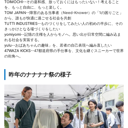
TOIMOCHI
--その違和感、放っておくにはもったいない！考えること
を、もっと自由に、もっと楽しく。
TOM JAPAN
--障害のある当事者（Need-Knower）の「1の困りごと」
から、誰もが快適に過ごせる社会を共創
TUTTI INDUSTRIES
--ものづくりをしてみたい人の初めの半歩に、その
きっかけとなる場づくりをしたい
yomiyomi
--記憶の主権を人からモノへ。思い出が日常空間に編み込ま
れる社会を実装する。
yulu
--おばあちゃんの趣味」を、若者の自己表現へ編み直したい
47WAZA KICKS
--47都道府県の手仕事を、文化を継ぐスニーカーで世界
の街角へ。
昨年のナナナナ祭の様子