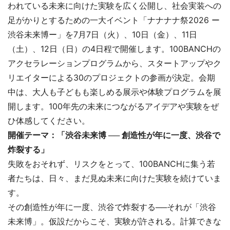
われている未来に向けた実験を広く公開し、社会実装への
足がかりとするための一大イベント「ナナナナ祭2026 ー
渋谷未来博ー」を7月7日（火）、10日（金）、11日
（土）、12日（日）の4日程で開催します。100BANCHの
アクセラレーションプログラムから、スタートアップやク
リエイターによる30のプロジェクトの参画が決定。会期
中は、大人も子どもも楽しめる展示や体験プログラムを展
開します。100年先の未来につながるアイデアや実験をぜ
ひ体感してください。
開催テーマ：「
渋谷未来博 ── 創造性が年に一度、渋谷で
炸裂する」
失敗をおそれず、リスクをとって、100BANCHに集う若
者たちは、日々、まだ見ぬ未来に向けた実験を続けていま
す。
その創造性が年に一度、渋谷で炸裂する──それが「渋谷
未来博」。仮設だからこそ、実験が許される。計算できな