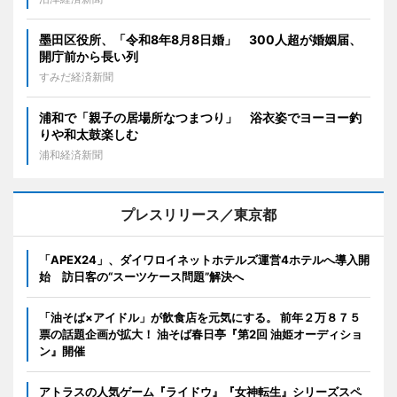
墨田区役所、「令和8年8月8日婚」 300人超が婚姻届、
開庁前から長い列
すみだ経済新聞
浦和で「親子の居場所なつまつり」 浴衣姿でヨーヨー釣
りや和太鼓楽しむ
浦和経済新聞
プレスリリース／東京都
「APEX24」、ダイワロイネットホテルズ運営4ホテルへ導入開
始 訪日客の“スーツケース問題”解決へ
「油そば×アイドル」が飲食店を元気にする。 前年２万８７５
票の話題企画が拡大！ 油そば春日亭『第2回 油姫オーディショ
ン』開催
アトラスの人気ゲーム『ライドウ』『女神転生』シリーズスペ