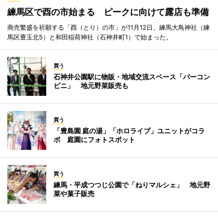
練馬区で酉の市始まる ピークに向けて露店も準備
商売繁盛を祈願する「酉（とり）の市」が11月12日、練馬大鳥神社（練
馬区豊玉北5）と和田稲荷神社（石神井町1）で始まった。
買う
石神井公園駅に物販・地域交流スペース「バーコン
ビニ」 地元野菜販売も
買う
「豊島園 庭の湯」「ホロライブ」ユニットがコラ
ボ 庭園にフォトスポット
買う
練馬・平成つつじ公園で「ねりマルシェ」 地元野
菜や菓子販売