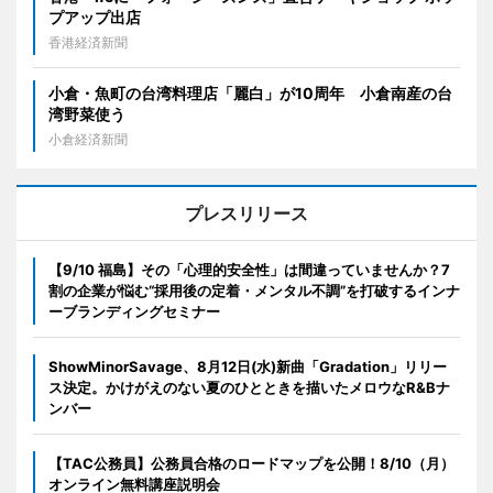
プアップ出店
香港経済新聞
小倉・魚町の台湾料理店「麗白」が10周年 小倉南産の台
湾野菜使う
小倉経済新聞
プレスリリース
【9/10 福島】その「心理的安全性」は間違っていませんか？7
割の企業が悩む“採用後の定着・メンタル不調”を打破するインナ
ーブランディングセミナー
ShowMinorSavage、8月12日(水)新曲「Gradation」リリー
ス決定。かけがえのない夏のひとときを描いたメロウなR&Bナ
ンバー
【TAC公務員】公務員合格のロードマップを公開！8/10（月）
オンライン無料講座説明会