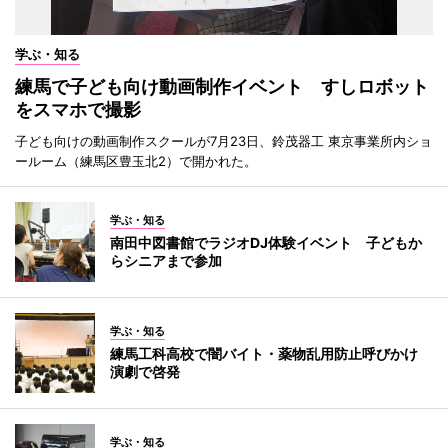
学ぶ・知る
練馬で子ども向け動画制作イベント すしロボット
をスマホで撮影
子ども向けの動画制作スクールが7月23日、鈴茂器工 東京事業所内ショ
ールーム（練馬区豊玉北2）で開かれた。
学ぶ・知る
南田中図書館でラジオDJ体験イベント 子どもか
らシニアまで参加
学ぶ・知る
練馬工科高校で闇バイト・薬物乱用防止呼びかけ
演劇で啓発
学ぶ・知る