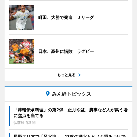
町田、大勝で発進 Ｊリーグ
日本、豪州に惜敗 ラグビー
もっと見る
みん経トピックス
「津軽伝承料理」の第2弾 正月や盆、農事など人が集う場
に焦点を当てる
弘前経済新聞
星野エリアで「足水浴」 13度の湧水とヒノキ香るおけで