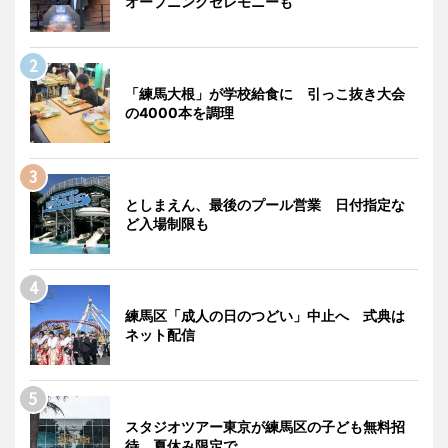
オープニングセレモニーも
「練馬大根」が学校給食に 引っこ抜き大会
の4000本を調理
としまえん、最後のプール営業 日付指定な
ど入場制限も
練馬区「成人の日のつどい」中止へ 式典は
ネット配信
スタジオツアー東京が練馬区の子ども無料招
待 夏休み限定で