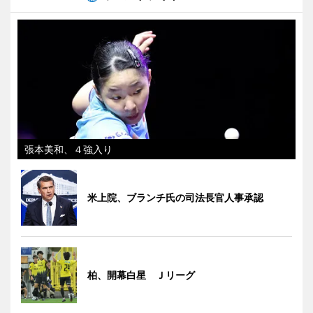
張本美和、４強入り
米上院、ブランチ氏の司法長官人事承認
柏、開幕白星 Ｊリーグ