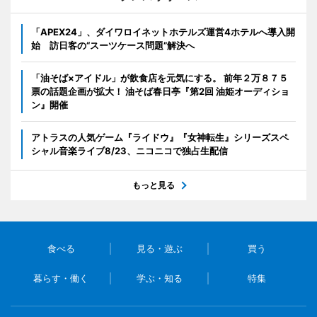
「APEX24」、ダイワロイネットホテルズ運営4ホテルへ導入開
始 訪日客の“スーツケース問題”解決へ
「油そば×アイドル」が飲食店を元気にする。 前年２万８７５
票の話題企画が拡大！ 油そば春日亭『第2回 油姫オーディショ
ン』開催
アトラスの人気ゲーム『ライドウ』『女神転生』シリーズスペ
シャル音楽ライブ8/23、ニコニコで独占生配信
もっと見る
食べる
見る・遊ぶ
買う
暮らす・働く
学ぶ・知る
特集