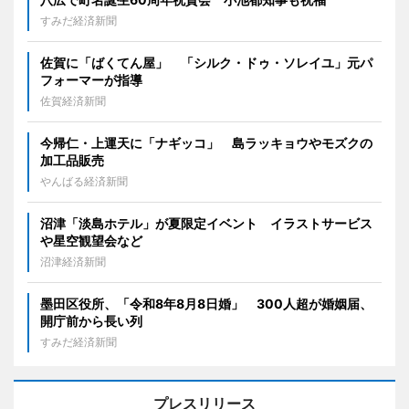
すみだ経済新聞
佐賀に「ばくてん屋」 「シルク・ドゥ・ソレイユ」元パ
フォーマーが指導
佐賀経済新聞
今帰仁・上運天に「ナギッコ」 島ラッキョウやモズクの
加工品販売
やんばる経済新聞
沼津「淡島ホテル」が夏限定イベント イラストサービス
や星空観望会など
沼津経済新聞
墨田区役所、「令和8年8月8日婚」 300人超が婚姻届、
開庁前から長い列
すみだ経済新聞
プレスリリース