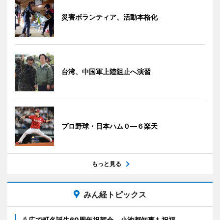
災害ボランティア、活動本格化
台湾、中国軍上陸阻止へ演習
プロ野球・日本ハム０―６楽天
もっと見る
みん経トピックス
八広で町名誕生60周年祝賀会 小池都知事も祝福