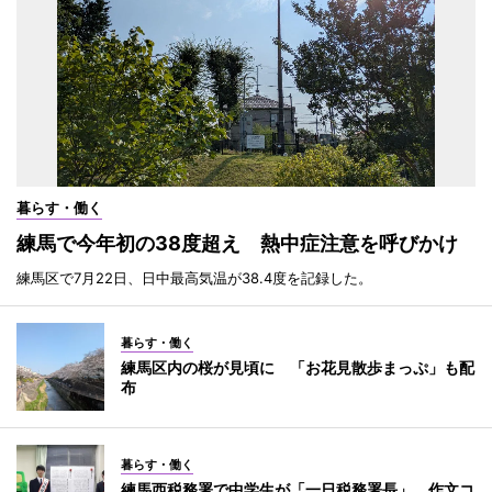
暮らす・働く
練馬で今年初の38度超え 熱中症注意を呼びかけ
練馬区で7月22日、日中最高気温が38.4度を記録した。
暮らす・働く
練馬区内の桜が見頃に 「お花見散歩まっぷ」も配
布
暮らす・働く
練馬西税務署で中学生が「一日税務署長」 作文コ