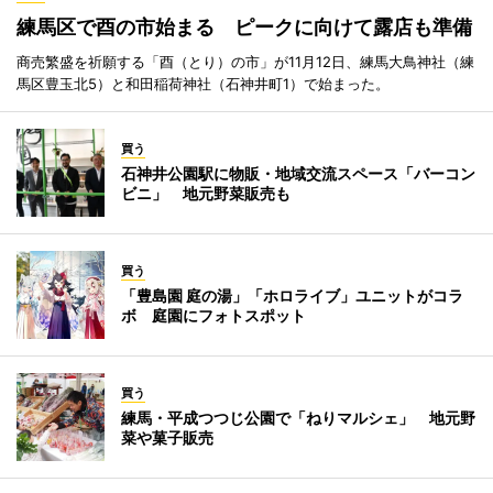
練馬区で酉の市始まる ピークに向けて露店も準備
商売繁盛を祈願する「酉（とり）の市」が11月12日、練馬大鳥神社（練
馬区豊玉北5）と和田稲荷神社（石神井町1）で始まった。
買う
石神井公園駅に物販・地域交流スペース「バーコン
ビニ」 地元野菜販売も
買う
「豊島園 庭の湯」「ホロライブ」ユニットがコラ
ボ 庭園にフォトスポット
買う
練馬・平成つつじ公園で「ねりマルシェ」 地元野
菜や菓子販売