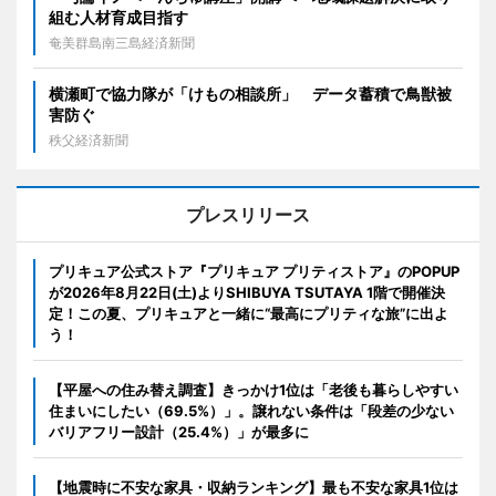
組む人材育成目指す
奄美群島南三島経済新聞
横瀬町で協力隊が「けもの相談所」 データ蓄積で鳥獣被
害防ぐ
秩父経済新聞
プレスリリース
プリキュア公式ストア『プリキュア プリティストア』のPOPUP
が2026年8月22日(土)よりSHIBUYA TSUTAYA 1階で開催決
定！この夏、プリキュアと一緒に“最高にプリティな旅”に出よ
う！
【平屋への住み替え調査】きっかけ1位は「老後も暮らしやすい
住まいにしたい（69.5%）」。譲れない条件は「段差の少ない
バリアフリー設計（25.4%）」が最多に
【地震時に不安な家具・収納ランキング】最も不安な家具1位は