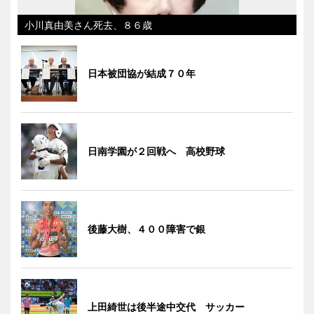
小川真由美さん死去、８６歳
日本被団協が結成７０年
日南学園が２回戦へ 高校野球
後藤大樹、４００障害で銀
上田綺世は後半途中交代 サッカー