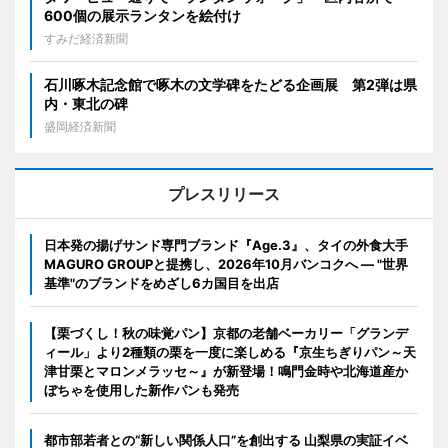
600個の展示ランタンを絵付け
すみだ経済新聞
石川啄木記念館で啄木の文学碑をたどる企画展 第2弾は県
内・東北の碑
盛岡経済新聞
プレスリリース
日本発の揚げサンド専門ブランド『Age.3』、タイの外食大手
MAGURO GROUPと提携し、2026年10月バンコクへ ― "世界
基準"のブランドをめざし6カ国目を出店
【栗づくし！秋の味覚パン】京都の老舗ベーカリー「グランデ
ィール」より2種類の栗を一度に楽しめる『京生ちぎりパン～天
津甘栗とマロンメラッセ～』が新登場！鳴門金時や北海道産か
ぼちゃを使用した新作パンも発売
都市部若者との“新しい関係人口”を創出する 山梨県の実証イベ