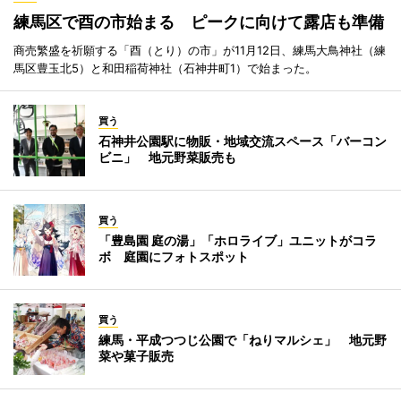
練馬区で酉の市始まる ピークに向けて露店も準備
商売繁盛を祈願する「酉（とり）の市」が11月12日、練馬大鳥神社（練
馬区豊玉北5）と和田稲荷神社（石神井町1）で始まった。
買う
石神井公園駅に物販・地域交流スペース「バーコン
ビニ」 地元野菜販売も
買う
「豊島園 庭の湯」「ホロライブ」ユニットがコラ
ボ 庭園にフォトスポット
買う
練馬・平成つつじ公園で「ねりマルシェ」 地元野
菜や菓子販売