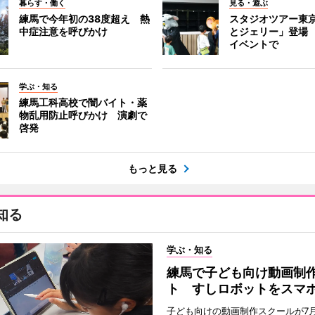
暮らす・働く
見る・遊ぶ
練馬で今年初の38度超え 熱
スタジオツアー東
中症注意を呼びかけ
とジェリー」登場
イベントで
学ぶ・知る
練馬工科高校で闇バイト・薬
物乱用防止呼びかけ 演劇で
啓発
もっと見る
知る
学ぶ・知る
練馬で子ども向け動画制
ト すしロボットをスマ
子ども向けの動画制作スクールが7月