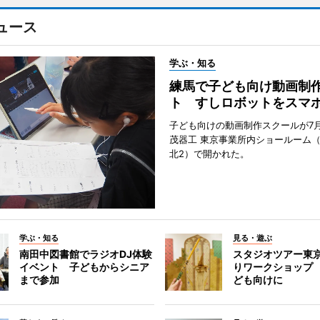
ュース
学ぶ・知る
練馬で子ども向け動画制
ト すしロボットをスマ
子ども向けの動画制作スクールが7月
茂器工 東京事業所内ショールーム
北2）で開かれた。
学ぶ・知る
見る・遊ぶ
南田中図書館でラジオDJ体験
スタジオツアー東
イベント 子どもからシニア
りワークショップ
まで参加
ども向けに