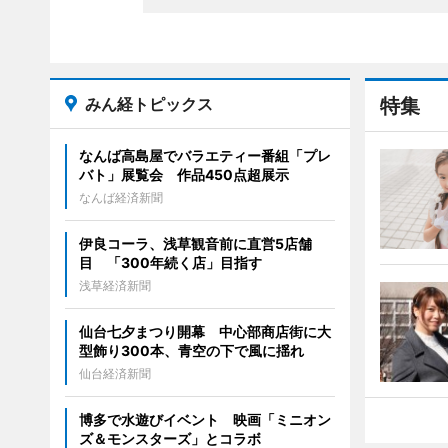
みん経トピックス
特集
なんば高島屋でバラエティー番組「プレ
バト」展覧会 作品450点超展示
なんば経済新聞
伊良コーラ、浅草観音前に直営5店舗
目 「300年続く店」目指す
浅草経済新聞
仙台七夕まつり開幕 中心部商店街に大
型飾り300本、青空の下で風に揺れ
仙台経済新聞
博多で水遊びイベント 映画「ミニオン
ズ＆モンスターズ」とコラボ