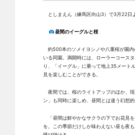
としまえん（練馬区向山3）で3月22日
昼間のイーグルと桜
約500本のソメイヨシノや八重桜が園内
いる同園。満開時には、ローラーコースタ
り、「イーグル」に乗って地上35メート
見を楽しむことができる。
夜間では、桜のライトアップのほか、現
ン」も同時に楽しめ、昼間とは違う幻想的
「昼間は鮮やかなサクラの下でお花見を
を。この季節だけしか味わえない昼も夜も
呼び掛ける。