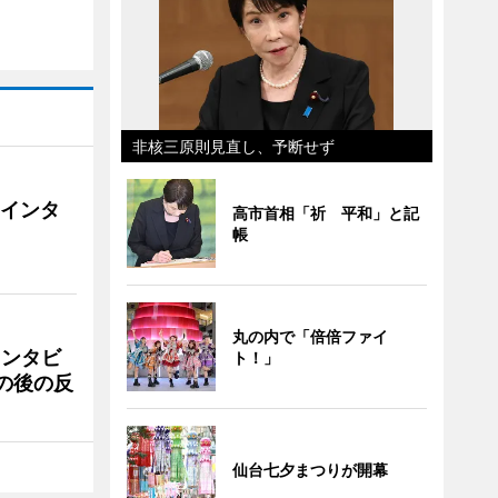
非核三原則見直し、予断せず
にインタ
高市首相「祈 平和」と記
帳
丸の内で「倍倍ファイ
インタビ
ト！」
の後の反
仙台七夕まつりが開幕