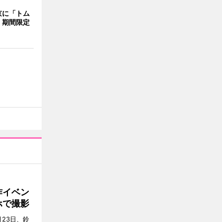
京に「トム
 期間限定
作イベン
ホで撮影
23日、鈴