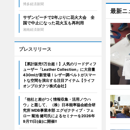
博多経済新聞
最新ニ
サザンビーチで2年ぶりに花火大会 全
国で中止になった花火玉も再利用
湘南経済新聞
プレスリリース
【累計販売1万台超！】人気のリードディフ
ューザー「Leather Collection」に大容量
430mlが新登場！レザー調ベルトがスマー
トな空間を演出する注目アイテム【ライフ
オンプロダクツ株式会社】
「他社と差がつく情報収集・活用ノウハ
ウ」と題して、 （株）日本能率協会総合研
究所 MDB事業本部 エグゼクティブ・フェ
ロー 菊池 健司氏によるセミナーを2026年
9月11日(金)に開催!!