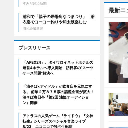
すみだ経済新聞
最新ニ
浦和で「親子の居場所なつまつり」 浴
衣姿でヨーヨー釣りや和太鼓楽しむ
浦和経済新聞
プレスリリース
「APEX24」、ダイワロイネットホテルズ
運営4ホテルへ導入開始 訪日客の“スーツ
ケース問題”解決へ
「油そば×アイドル」が飲食店を元気にす
る。 前年２万８７５票の話題企画が拡大！
油そば春日亭『第2回 油姫オーディショ
ン』開催
アトラスの人気ゲーム『ライドウ』『女神
転生』シリーズスペシャル音楽ライブ
8/23、ニコニコで独占生配信