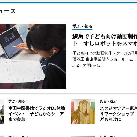
ュース
学ぶ・知る
練馬で子ども向け動画制
ト すしロボットをスマ
子ども向けの動画制作スクールが7月
茂器工 東京事業所内ショールーム
北2）で開かれた。
学ぶ・知る
見る・遊ぶ
南田中図書館でラジオDJ体験
スタジオツアー東
イベント 子どもからシニア
りワークショップ
まで参加
ども向けに