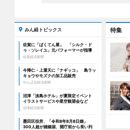
みん経トピックス
特集
佐賀に「ばくてん屋」 「シルク・ド
ゥ・ソレイユ」元パフォーマーが指導
佐賀経済新聞
今帰仁・上運天に「ナギッコ」 島ラッ
キョウやモズクの加工品販売
やんばる経済新聞
沼津「淡島ホテル」が夏限定イベント
イラストサービスや星空観望会など
沼津経済新聞
墨田区役所、「令和8年8月8日婚」
300人超が婚姻届、開庁前から長い列