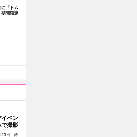
京に「トム
 期間限定
作イベン
ホで撮影
23日、鈴