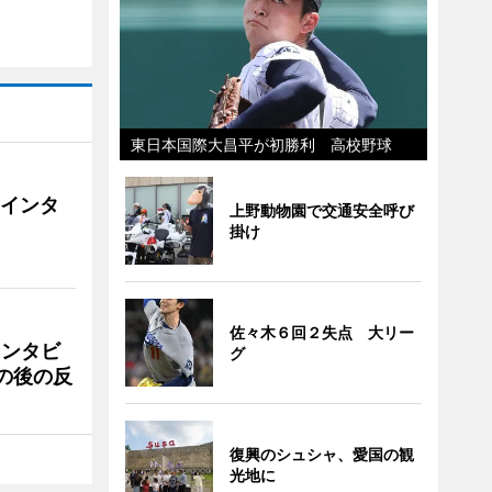
東日本国際大昌平が初勝利 高校野球
にインタ
上野動物園で交通安全呼び
掛け
佐々木６回２失点 大リー
インタビ
グ
の後の反
復興のシュシャ、愛国の観
光地に