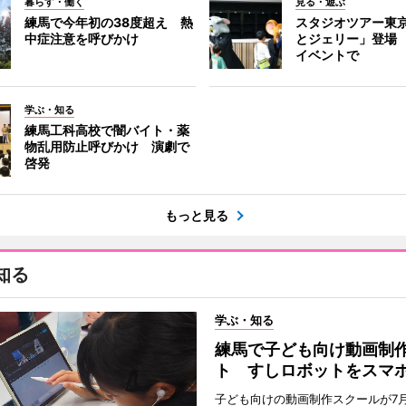
暮らす・働く
見る・遊ぶ
練馬で今年初の38度超え 熱
スタジオツアー東
中症注意を呼びかけ
とジェリー」登場
イベントで
学ぶ・知る
練馬工科高校で闇バイト・薬
物乱用防止呼びかけ 演劇で
啓発
もっと見る
知る
学ぶ・知る
練馬で子ども向け動画制
ト すしロボットをスマ
子ども向けの動画制作スクールが7月