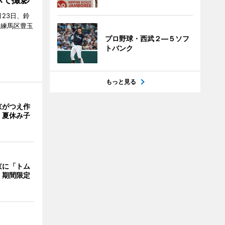
23日、鈴
（練馬区豊玉
プロ野球・西武２―５ソフ
トバンク
もっと見る
京がつえ作
 夏休み子
京に「トム
 期間限定