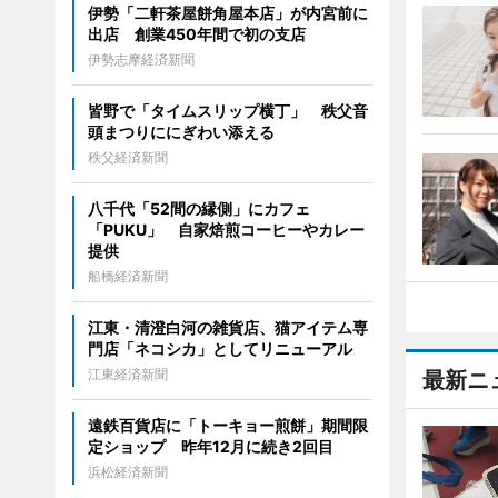
伊勢「二軒茶屋餅角屋本店」が内宮前に
出店 創業450年間で初の支店
伊勢志摩経済新聞
皆野で「タイムスリップ横丁」 秩父音
頭まつりににぎわい添える
秩父経済新聞
八千代「52間の縁側」にカフェ
「PUKU」 自家焙煎コーヒーやカレー
提供
船橋経済新聞
江東・清澄白河の雑貨店、猫アイテム専
門店「ネコシカ」としてリニューアル
江東経済新聞
最新ニ
遠鉄百貨店に「トーキョー煎餅」期間限
定ショップ 昨年12月に続き2回目
浜松経済新聞