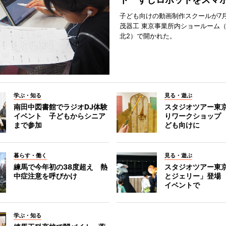
子ども向けの動画制作スクールが7月
茂器工 東京事業所内ショールーム
北2）で開かれた。
学ぶ・知る
見る・遊ぶ
南田中図書館でラジオDJ体験
スタジオツアー東
イベント 子どもからシニア
りワークショップ
まで参加
ども向けに
暮らす・働く
見る・遊ぶ
練馬で今年初の38度超え 熱
スタジオツアー東
中症注意を呼びかけ
とジェリー」登場
イベントで
学ぶ・知る