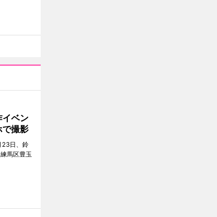
作イベン
ホで撮影
23日、鈴
（練馬区豊玉