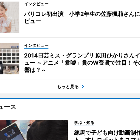
インタビュー
パリコレ初出演 小学2年生の佐藤楓莉さん
ビュー
インタビュー
2014日芸ミス・グランプリ 原田ひかりさん
ュー ～アニメ「君嘘」賞のW受賞で注目！そ
響は？～
もっと見る
ュース
学ぶ・知る
練馬で子ども向け動画制
ト すしロボットをスマ