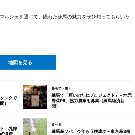
マルシェを通じて、隠れた練馬の魅力をぜひ知ってもらいた
地図を見る
暮らす・働く
練馬で「願いのたねプロジェクト」－地元
タンクで
野菜PR、協力農家を募集（練馬経済新
聞）
聞）
食べる
ト－乳搾
練馬産ソバ、今年も収穫成功－東京産3種
経済新