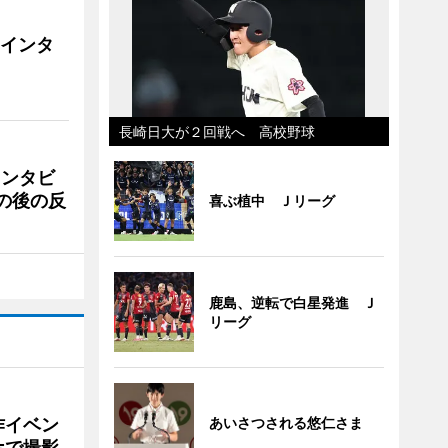
にインタ
長崎日大が２回戦へ 高校野球
インタビ
の後の反
喜ぶ植中 Ｊリーグ
鹿島、逆転で白星発進 Ｊ
リーグ
作イベン
あいさつされる悠仁さま
ホで撮影