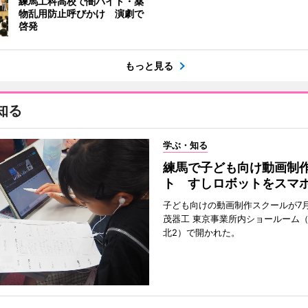
練馬工科高校で闇バイト・薬
物乱用防止呼びかけ 演劇で
啓発
もっと見る
知る
学ぶ・知る
練馬で子ども向け動画制
ト すしロボットをスマ
子ども向けの動画制作スクールが7月
茂器工 東京事業所内ショールーム
北2）で開かれた。