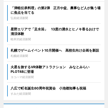
「津軽伝承料理」の第2弾 正月や盆、農事など人が集う場
に焦点を当てる
弘前経済新聞
星野エリアで「足水浴」 13度の湧水とヒノキ香るおけで
清涼体験
軽井沢経済新聞
札幌でゲームイベント10月開催へ 高校生向け企画を新設
札幌経済新聞
火星を旅するVR体験アトラクション みなとみらい
PLOT48に登場
ヨコハマ経済新聞
八広で町名誕生60周年祝賀会 小池都知事も祝福
すみだ経済新聞