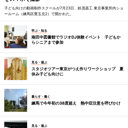
子ども向けの動画制作スクールが7月23日、鈴茂器工 東京事業所内ショ
ールーム（練馬区豊玉北2）で開かれた。
学ぶ・知る
南田中図書館でラジオDJ体験イベント 子どもか
らシニアまで参加
見る・遊ぶ
スタジオツアー東京がつえ作りワークショップ 夏
休み子ども向けに
暮らす・働く
練馬で今年初の38度超え 熱中症注意を呼びかけ
見る・遊ぶ