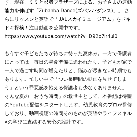
す。現在、
ミミと忍者ブラザーズによる、お子さまの運動
能力を伸ばす「Zubanba Dance(ズバンバダンス)」
。 さ
らに
リッスンと英語で「JALスカイミュージアム」をドキ
ドキ探検！
注目動画を公開中です。
https://www.youtube.com/watch?v=D92p7Ir4ui0
もうすぐ子どもたちが待ちに待った夏休み。一方で保護者
にとっては、毎日の昼食準備に追われたり、子どもが家で
一人で過ごす時間が増えたりと、悩みが尽きない時期でも
あります。忙しい中で「つい長時間の動画を見せてしま
う」という罪悪感を抱える保護者も少なくありません。
そんな夏の「おうち時間」の救世主として、本番組は待望
のYouTube配信をスタートします。幼児教育のプロが監修
しており、動画視聴の時間そのものが英語やライフスキル
※の学びに直結する安心の設計です。