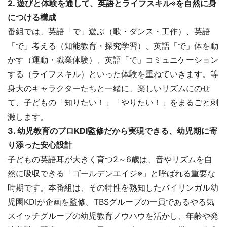
2. 遊びと体験を通して、英語とライフスキル
※
を自然に身
につける構成
番組では、英語「で」遊ぶ（歌・ダンス・工作）、英語
「で」考える（知能教育・探究学習）、英語「で」体を動
かす（運動・職業体験）、英語「で」コミュニケーション
する（ライフスキル）といった体験を重ねていきます。等
身大のキャラクターたちと一緒に、楽しいリズムにのせ
て、子どもの「知りたい！」「やりたい！」をまるごと刺
激します。
3. 幼児教育のプロKDI監修だから実現できる、幼児期に寄
り添った安心設計
子どもの英語耳が大きく育つ2～6歳は、音やリズムを自
然に吸収できる「ゴールデンエイジ※」と呼ばれる重要な
時期です。本番組は、その特性を熟知したバイリンガル幼
児園KDIが企画を監修。TBSグループの一員であるやる気
スイッチグループの幼児教育ノウハウを活かし、年齢や発