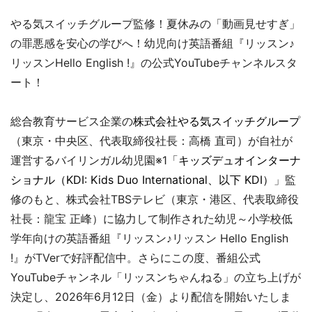
やる気スイッチグループ監修！夏休みの「動画見せすぎ」
の罪悪感を安心の学びへ！幼児向け英語番組『リッスン♪
リッスンHello English !』の公式YouTubeチャンネルスタ
ート！
総合教育サービス企業の
株式会社やる気スイッチグループ
（東京・中央区、代表取締役社長：高橋 直司）が自社が
運営するバイリンガル幼児園※1「
キッズデュオインターナ
ショナル（KDI: Kids Duo International、以下 KDI）
」監
修のもと、株式会社TBSテレビ（東京・港区、代表取締役
社長：龍宝 正峰）に協力して制作された幼児～小学校低
学年向けの英語番組『リッスン♪リッスン Hello English
!』がTVerで好評配信中。さらにこの度、番組公式
YouTubeチャンネル「リッスンちゃんねる」の立ち上げが
決定し、2026年6月12日（金）より配信を開始いたしま