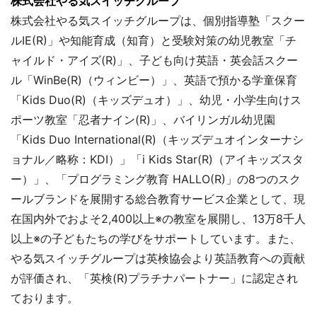
株式会社やる気スイッチグループ
株式会社やる気スイッチグループは、個別指導塾「スクー
ルIE(R)」や知能育成（知育）と受験対策の幼児教室「チ
ャイルド・アイズ(R)」、子ども向け英語・英会話スクー
ル「WinBe(R)（ウィンビー）」、英語で預かる学童保育
「Kids Duo(R)（キッズデュオ）」、幼児・小学生向けス
ポーツ教室「忍者ナイン(R)」、バイリンガル幼児園
「Kids Duo International(R)（キッズデュオインターナシ
ョナル／略称：KDI）」「i Kids Star(R)（アイキッズスタ
ー）」、「プログラミング教育 HALLO(R)」の8つのスク
ールブランドを展開する総合教育サービス企業として、現
在国内外でおよそ2,400以上※の教室を展開し、13万8千人
以上※の子どもたちの学びをサポートしています。また、
やる気スイッチグループは英検協会より英語教育への貢献
が評価され、「英検(R)プラチナパートナー」に認定され
ております。