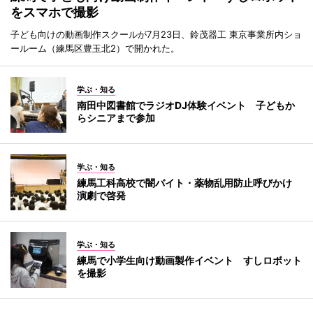
をスマホで撮影
子ども向けの動画制作スクールが7月23日、鈴茂器工 東京事業所内ショ
ールーム（練馬区豊玉北2）で開かれた。
学ぶ・知る
南田中図書館でラジオDJ体験イベント 子どもか
らシニアまで参加
学ぶ・知る
練馬工科高校で闇バイト・薬物乱用防止呼びかけ
演劇で啓発
学ぶ・知る
練馬で小学生向け動画製作イベント すしロボット
を撮影