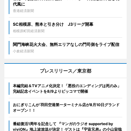
代風に
香港経済新聞
SC相模原、熊本と引き分け J3リーグ開幕
相模原町田経済新聞
関門海峡花火大会、無料エリアなしの門司側をライブ配信
小倉経済新聞
プレスリリース／東京都
本編完結＆TVアニメ化決定！「悪役のエンディングは死のみ」
完結記念イベントを8/9よりピッコマで開催
おにぎりこんが 羽田空港第一ターミナル店が8月10日グランド
オープン！！
番組復活1周年を記念して 『マンガのラジオ supported by
viviON』地上波放送が決定！ ゲストは『宇宙兄弟』の小山宙哉