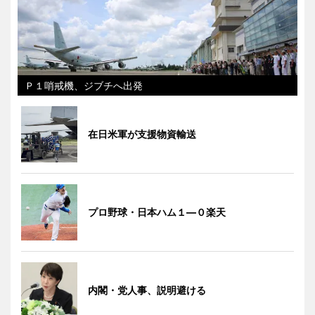
Ｐ１哨戒機、ジブチへ出発
在日米軍が支援物資輸送
プロ野球・日本ハム１―０楽天
内閣・党人事、説明避ける