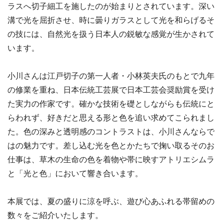
ラスへ切子細工を施したのが始まりとされています。深い
溝で光を屈折させ、時に曇りガラスとして光を和らげるそ
の技には、自然光を扱う日本人の鋭敏な感覚が生かされて
います。
小川さんは江戸切子の第一人者・小林英夫氏のもとで九年
の修業を重ね、日本伝統工芸展で日本工芸会奨励賞を受け
た実力の作家です。確かな技術を礎としながらも伝統にと
らわれず、好きだと思える形と色を追い求めてこられまし
た。色の深みと透明感のコントラストは、小川さんならで
はの魅力です。差し込む光を色とかたちで掬い取るそのお
仕事は、草木の生命の色を着物や帯に映すアトリエシムラ
と「光と色」において響き合います。
本展では、夏の盛りに涼を呼ぶ、遊び心あふれる帯留めの
数々をご紹介いたします。