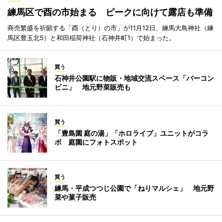
練馬区で酉の市始まる ピークに向けて露店も準備
商売繁盛を祈願する「酉（とり）の市」が11月12日、練馬大鳥神社（練
馬区豊玉北5）と和田稲荷神社（石神井町1）で始まった。
買う
石神井公園駅に物販・地域交流スペース「バーコン
ビニ」 地元野菜販売も
買う
「豊島園 庭の湯」「ホロライブ」ユニットがコラ
ボ 庭園にフォトスポット
買う
練馬・平成つつじ公園で「ねりマルシェ」 地元野
菜や菓子販売