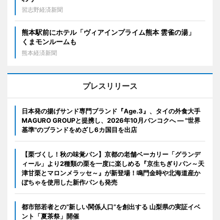
習志野経済新聞
熊本駅前にホテル「ヴィアインプライム熊本 雲雀の湯」
くまモンルームも
熊本経済新聞
プレスリリース
日本発の揚げサンド専門ブランド『Age.3』、タイの外食大手
MAGURO GROUPと提携し、2026年10月バンコクへ ― "世界
基準"のブランドをめざし6カ国目を出店
【栗づくし！秋の味覚パン】京都の老舗ベーカリー「グランデ
ィール」より2種類の栗を一度に楽しめる『京生ちぎりパン～天
津甘栗とマロンメラッセ～』が新登場！鳴門金時や北海道産か
ぼちゃを使用した新作パンも発売
都市部若者との“新しい関係人口”を創出する 山梨県の実証イベ
ント「夏茶祭」開催