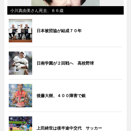
小川真由美さん死去、８６歳
日本被団協が結成７０年
日南学園が２回戦へ 高校野球
後藤大樹、４００障害で銀
上田綺世は後半途中交代 サッカー