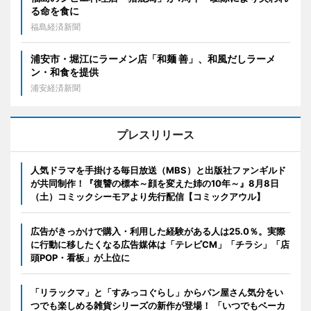
る命を食に
福島経済新聞
浦安市・堀江にラーメン店「和麺 善」、和風だしラーメ
ン・和食を提供
浦安経済新聞
プレスリリース
人気ドラマを手掛ける毎日放送（MBS）と出版社ファンギルド
が共同制作！『復讐の標本～顔を変えた姉の10年～』8月8日
（土）コミックシーモアより先行配信【コミックアウル】
広告がきっかけで購入・利用した経験がある人は25.0％。実際
に行動に移したくなる広告媒体は「テレビCM」「チラシ」「店
頭POP・看板」が上位に
「リラックマ」と「すみっコぐらし」からパン屋さん気分をい
つでも楽しめる雑貨シリーズの新作が登場！ 「いつでもベーカ