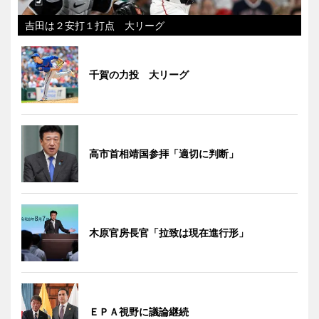
吉田は２安打１打点 大リーグ
千賀の力投 大リーグ
高市首相靖国参拝「適切に判断」
木原官房長官「拉致は現在進行形」
ＥＰＡ視野に議論継続