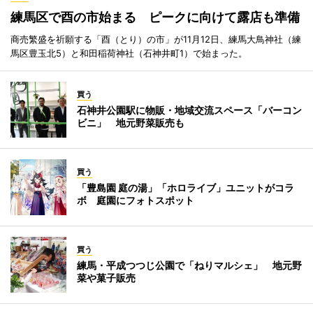
練馬区で酉の市始まる ピークに向けて露店も準備
商売繁盛を祈願する「酉（とり）の市」が11月12日、練馬大鳥神社（練
馬区豊玉北5）と和田稲荷神社（石神井町1）で始まった。
買う
石神井公園駅に物販・地域交流スペース「バーコン
ビニ」 地元野菜販売も
買う
「豊島園 庭の湯」「ホロライブ」ユニットがコラ
ボ 庭園にフォトスポット
買う
練馬・平成つつじ公園で「ねりマルシェ」 地元野
菜や菓子販売