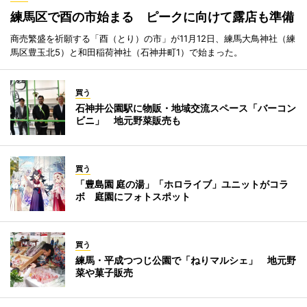
練馬区で酉の市始まる ピークに向けて露店も準備
商売繁盛を祈願する「酉（とり）の市」が11月12日、練馬大鳥神社（練
馬区豊玉北5）と和田稲荷神社（石神井町1）で始まった。
買う
石神井公園駅に物販・地域交流スペース「バーコン
ビニ」 地元野菜販売も
買う
「豊島園 庭の湯」「ホロライブ」ユニットがコラ
ボ 庭園にフォトスポット
買う
練馬・平成つつじ公園で「ねりマルシェ」 地元野
菜や菓子販売