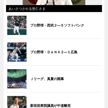
あいさつされる悠仁さま
プロ野球・西武２―５ソフトバンク
プロ野球・ＤｅＮＡ２―１広島
Ｊリーグ、真夏の開幕
新垣前衆院議員が中道離党