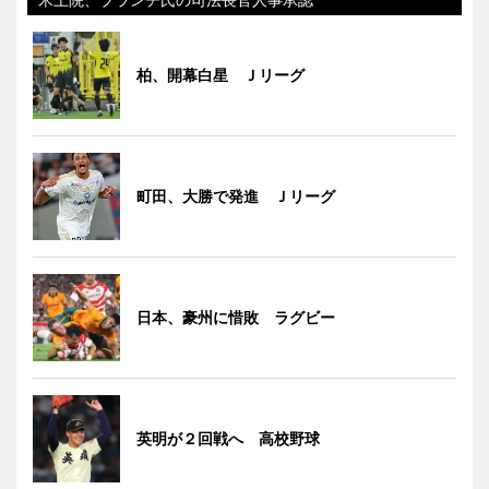
柏、開幕白星 Ｊリーグ
町田、大勝で発進 Ｊリーグ
日本、豪州に惜敗 ラグビー
英明が２回戦へ 高校野球