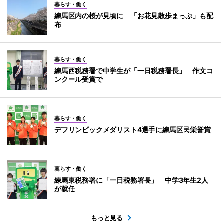
暮らす・働く
練馬区内の桜が見頃に 「お花見散歩まっぷ」も配
布
暮らす・働く
練馬西税務署で中学生が「一日税務署長」 作文コ
ンクール受賞で
暮らす・働く
デフリンピックメダリスト4選手に練馬区民栄誉賞
暮らす・働く
練馬東税務署に「一日税務署長」 中学3年生2人
が就任
もっと見る