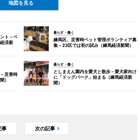
地図を見る
暮らす・働く
ント－ペ
練馬区、災害時ペット管理ボランティア募
経済新
集－23区では初の試み（練馬経済新聞）
暮らす・働く
としまえん園内を愛犬と散歩－愛犬家向け
－災害時
に「ドッグパーク」始まる（練馬経済新
聞）
聞）
記事
次の記事