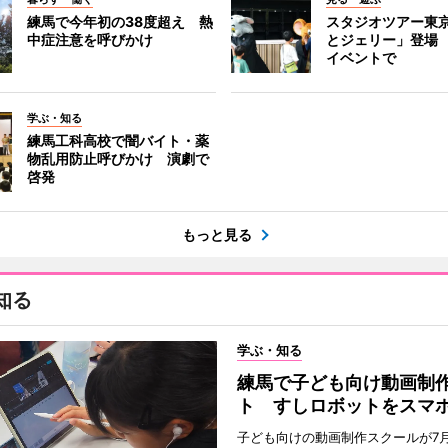
練馬で今年初の38度超え 熱
スタジオツアー東
中症注意を呼びかけ
とジェリー」登場
イベントで
学ぶ・知る
練馬工科高校で闇バイト・薬
物乱用防止呼びかけ 演劇で
啓発
もっと見る
知る
学ぶ・知る
練馬で子ども向け動画制
ト すしロボットをスマ
子ども向けの動画制作スクールが7月