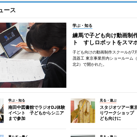
ュース
学ぶ・知る
練馬で子ども向け動画制
ト すしロボットをスマ
子ども向けの動画制作スクールが7月
茂器工 東京事業所内ショールーム
北2）で開かれた。
学ぶ・知る
見る・遊ぶ
南田中図書館でラジオDJ体験
スタジオツアー東
イベント 子どもからシニア
りワークショップ
まで参加
ども向けに
暮らす・働く
見る・遊ぶ