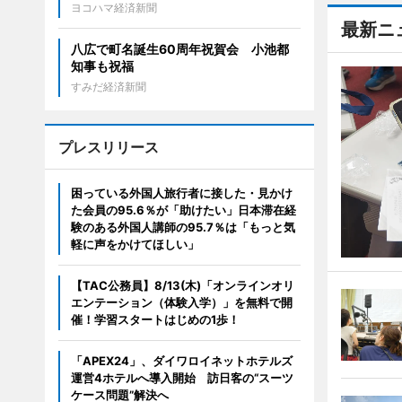
ヨコハマ経済新聞
最新ニ
八広で町名誕生60周年祝賀会 小池都
知事も祝福
すみだ経済新聞
プレスリリース
困っている外国人旅行者に接した・見かけ
た会員の95.6％が「助けたい」日本滞在経
験のある外国人講師の95.7％は「もっと気
軽に声をかけてほしい」
【TAC公務員】8/13(木)「オンラインオリ
エンテーション（体験入学）」を無料で開
催！学習スタートはじめの1歩！
「APEX24」、ダイワロイネットホテルズ
運営4ホテルへ導入開始 訪日客の“スーツ
ケース問題”解決へ