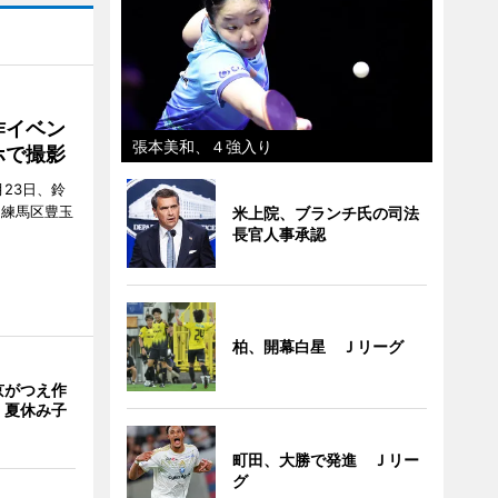
作イベン
張本美和、４強入り
ホで撮影
23日、鈴
（練馬区豊玉
米上院、ブランチ氏の司法
長官人事承認
柏、開幕白星 Ｊリーグ
京がつえ作
 夏休み子
町田、大勝で発進 Ｊリー
グ