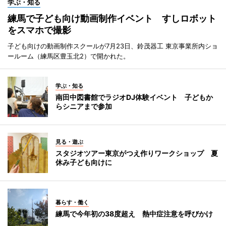
学ぶ・知る
練馬で子ども向け動画制作イベント すしロボット
をスマホで撮影
子ども向けの動画制作スクールが7月23日、鈴茂器工 東京事業所内ショ
ールーム（練馬区豊玉北2）で開かれた。
学ぶ・知る
南田中図書館でラジオDJ体験イベント 子どもか
らシニアまで参加
見る・遊ぶ
スタジオツアー東京がつえ作りワークショップ 夏
休み子ども向けに
暮らす・働く
練馬で今年初の38度超え 熱中症注意を呼びかけ