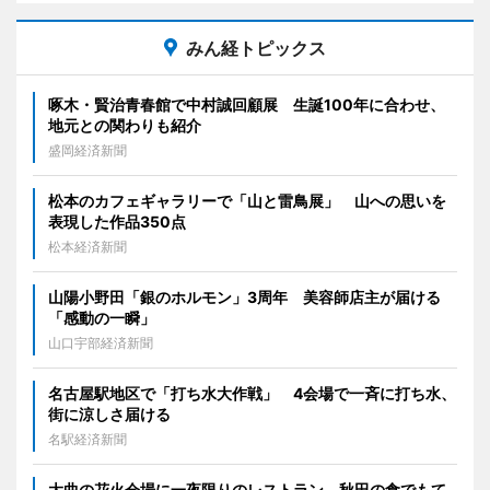
みん経トピックス
啄木・賢治青春館で中村誠回顧展 生誕100年に合わせ、
地元との関わりも紹介
盛岡経済新聞
松本のカフェギャラリーで「山と雷鳥展」 山への思いを
表現した作品350点
松本経済新聞
山陽小野田「銀のホルモン」3周年 美容師店主が届ける
「感動の一瞬」
山口宇部経済新聞
名古屋駅地区で「打ち水大作戦」 4会場で一斉に打ち水、
街に涼しさ届ける
名駅経済新聞
大曲の花火会場に一夜限りのレストラン 秋田の食でもて