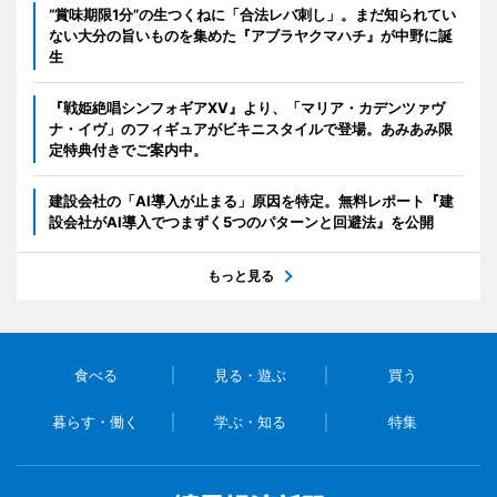
“賞味期限1分”の生つくねに「合法レバ刺し」。まだ知られてい
ない大分の旨いものを集めた『アブラヤクマハチ』が中野に誕
生
『戦姫絶唱シンフォギアXV』より、「マリア・カデンツァヴ
ナ・イヴ」のフィギュアがビキニスタイルで登場。あみあみ限
定特典付きでご案内中。
建設会社の「AI導入が止まる」原因を特定。無料レポート『建
設会社がAI導入でつまずく5つのパターンと回避法』を公開
もっと見る
食べる
見る・遊ぶ
買う
暮らす・働く
学ぶ・知る
特集