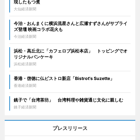
現したもつ煮
大仙経済新聞
今治・おんまくに横浜流星さんと広瀬すずさんがサプライ
ズ登壇 映画コラボ花火も
今治経済新聞
浜松・高丘北に「カフェロブ浜松本店」 トッピングでオ
リジナルパンケーキ
浜松経済新聞
香港・啓徳に仏ビストロ新店「Bistrot's Suzette」
香港経済新聞
銚子で「台湾茶坊」 台湾料理や雑貨通じ文化に親しむ
銚子経済新聞
プレスリリース