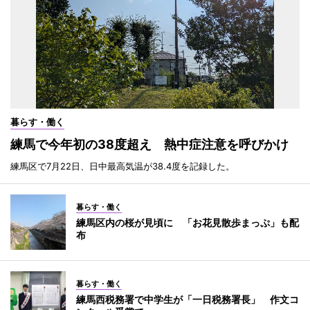
暮らす・働く
練馬で今年初の38度超え 熱中症注意を呼びかけ
練馬区で7月22日、日中最高気温が38.4度を記録した。
暮らす・働く
練馬区内の桜が見頃に 「お花見散歩まっぷ」も配
布
暮らす・働く
練馬西税務署で中学生が「一日税務署長」 作文コ