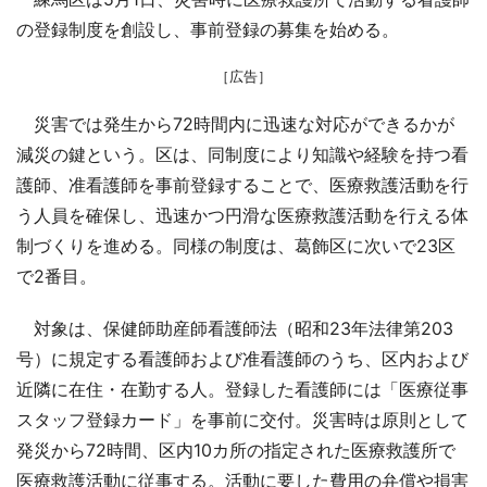
の登録制度を創設し、事前登録の募集を始める。
［広告］
災害では発生から72時間内に迅速な対応ができるかが
減災の鍵という。区は、同制度により知識や経験を持つ看
護師、准看護師を事前登録することで、医療救護活動を行
う人員を確保し、迅速かつ円滑な医療救護活動を行える体
制づくりを進める。同様の制度は、葛飾区に次いで23区
で2番目。
対象は、保健師助産師看護師法（昭和23年法律第203
号）に規定する看護師および准看護師のうち、区内および
近隣に在住・在勤する人。登録した看護師には「医療従事
スタッフ登録カード」を事前に交付。災害時は原則として
発災から72時間、区内10カ所の指定された医療救護所で
医療救護活動に従事する。活動に要した費用の弁償や損害