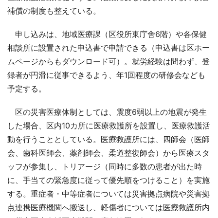
補償の制度も整えている。
申し込みは、地域医療課（区役所東庁舎6階）や各保健
相談所に設置された申込書で申請できる（申込書は区ホー
ムページからもダウンロード可）。就労経験は問わず、登
録者が円滑に従事できるよう、年1回程度の研修会なども
予定する。
区の災害医療体制としては、震度6弱以上の地震が発生
した場合、区内10カ所に医療救護所を設置し、医療救護活
動を行うこととしている。医療救護所には、四師会（医師
会、歯科医師会、薬剤師会、柔道整復師会）から医療スタ
ッフが参集し、トリアージ（同時に多数の患者が出た時
に、手当ての緊急度に従って優先順をつけること）を実施
する。重症者・中等症者については災害拠点病院や災害拠
点連携医療機関へ搬送し、軽傷者については医療救護所内