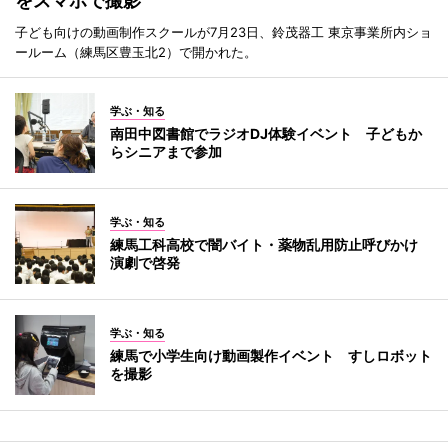
をスマホで撮影
子ども向けの動画制作スクールが7月23日、鈴茂器工 東京事業所内ショ
ールーム（練馬区豊玉北2）で開かれた。
学ぶ・知る
南田中図書館でラジオDJ体験イベント 子どもか
らシニアまで参加
学ぶ・知る
練馬工科高校で闇バイト・薬物乱用防止呼びかけ
演劇で啓発
学ぶ・知る
練馬で小学生向け動画製作イベント すしロボット
を撮影