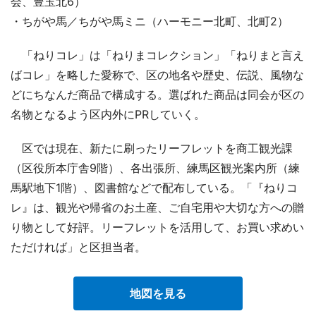
会、豊玉北6）
・ちがや馬／ちがや馬ミニ（ハーモニー北町、北町2）
「ねりコレ」は「ねりまコレクション」「ねりまと言え
ばコレ」を略した愛称で、区の地名や歴史、伝説、風物な
どにちなんだ商品で構成する。選ばれた商品は同会が区の
名物となるよう区内外にPRしていく。
区では現在、新たに刷ったリーフレットを商工観光課
（区役所本庁舎9階）、各出張所、練馬区観光案内所（練
馬駅地下1階）、図書館などで配布している。「『ねりコ
レ』は、観光や帰省のお土産、ご自宅用や大切な方への贈
り物として好評。リーフレットを活用して、お買い求めい
ただければ」と区担当者。
地図を見る