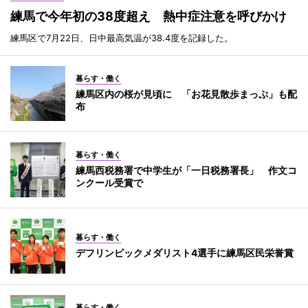
練馬で今年初の38度超え 熱中症注意を呼びかけ
練馬区で7月22日、日中最高気温が38.4度を記録した。
暮らす・働く
練馬区内の桜が見頃に 「お花見散歩まっぷ」も配
布
暮らす・働く
練馬西税務署で中学生が「一日税務署長」 作文コ
ンクール受賞で
暮らす・働く
デフリンピックメダリスト4選手に練馬区民栄誉賞
暮らす・働く