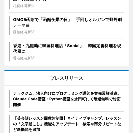
札幌経済新聞
OMO5函館で「函館夜景の日」 手回しオルガンで野外劇
テーマ曲
函館経済新聞
香港・九龍塘に韓国料理店「Social」 韓国定番料理を現
代風に
香港経済新聞
プレスリリース
テックジム、法人向けにプログラミング講師を客先常駐派遣。
Claude Code講座・Python講座を永田町にて毎週無料で対面
開催
【英会話レッスン回数無制限】ネイティブキャンプ、レッスン
の「文字起こし」機能をアップデート 検索や部分リピートな
ど新機能を追加