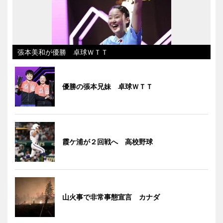
張本美和が優勝 卓球ＷＴＴ
優勝の張本兄妹 卓球ＷＴＴ
霞ケ浦が２回戦へ 高校野球
山火事で非常事態宣言 カナダ