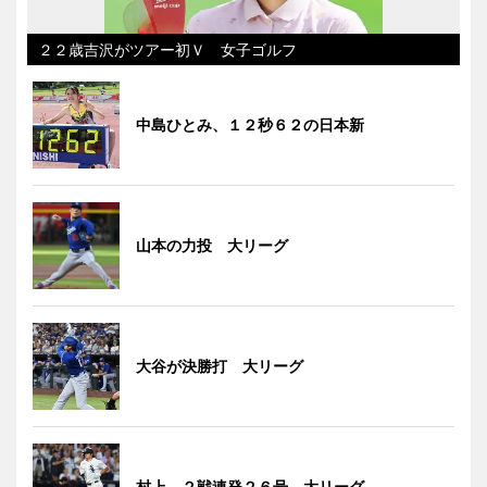
２２歳吉沢がツアー初Ｖ 女子ゴルフ
中島ひとみ、１２秒６２の日本新
山本の力投 大リーグ
大谷が決勝打 大リーグ
村上、２戦連発２６号 大リーグ