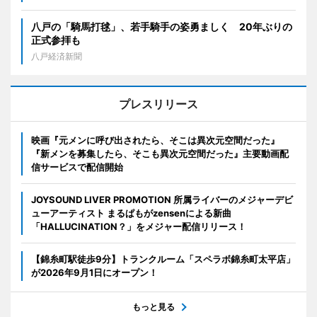
八戸の「騎馬打毬」、若手騎手の姿勇ましく 20年ぶりの
正式参拝も
八戸経済新聞
プレスリリース
映画『元メンに呼び出されたら、そこは異次元空間だった』
『新メンを募集したら、そこも異次元空間だった』主要動画配
信サービスで配信開始
JOYSOUND LIVER PROMOTION 所属ライバーのメジャーデビ
ューアーティスト まるぱもがzensenによる新曲
「HALLUCINATION？」をメジャー配信リリース！
【錦糸町駅徒歩9分】トランクルーム「スペラボ錦糸町太平店」
が2026年9月1日にオープン！
もっと見る