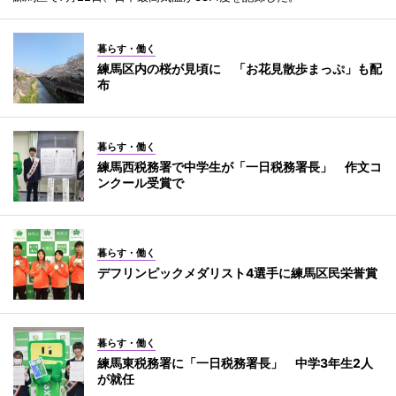
暮らす・働く
練馬区内の桜が見頃に 「お花見散歩まっぷ」も配
布
暮らす・働く
練馬西税務署で中学生が「一日税務署長」 作文コ
ンクール受賞で
暮らす・働く
デフリンピックメダリスト4選手に練馬区民栄誉賞
暮らす・働く
練馬東税務署に「一日税務署長」 中学3年生2人
が就任