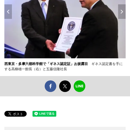
西東京・多摩六都科学館で「ギネス認定証」お披露目
ギネス認定書を手に
する高柳雄一館長（右）と五藤信隆社長