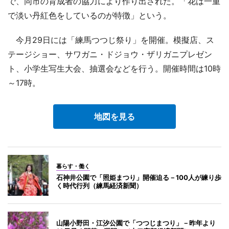
で、同市の育成者の協力により作り出された。「花は一重
で淡い丹紅色をしているのが特徴」という。
今月29日には「練馬つつじ祭り」を開催。模擬店、ス
テージショー、サワガニ・ドジョウ・ザリガニプレゼン
ト、小学生写生大会、抽選会などを行う。開催時間は10時
～17時。
地図を見る
暮らす・働く
石神井公園で「照姫まつり」開催迫る－100人が練り歩
く時代行列（練馬経済新聞）
山陽小野田・江汐公園で「つつじまつり」－昨年より