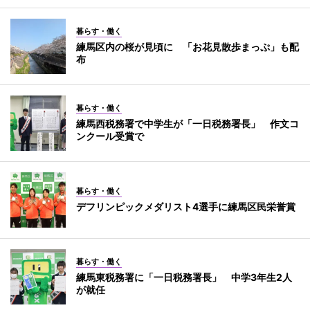
暮らす・働く
練馬区内の桜が見頃に 「お花見散歩まっぷ」も配
布
暮らす・働く
練馬西税務署で中学生が「一日税務署長」 作文コ
ンクール受賞で
暮らす・働く
デフリンピックメダリスト4選手に練馬区民栄誉賞
暮らす・働く
練馬東税務署に「一日税務署長」 中学3年生2人
が就任