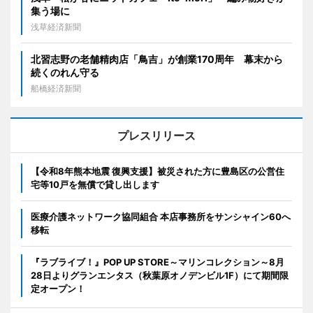
集う場に
浅草経済新聞
北習志野の老舗精肉店「鳥吉」が創業170周年 幕末から
続くのれん守る
船橋経済新聞
プレスリリース
【令和8年熊本地震 復興支援】被災された方に豊島区の公営住
宅等10戸を無償で貸し出します
医療介護ネットワーク協同組合 本店事務所をサンシャイン60へ
移転
『ラブライブ！』POP UP STORE～マリンコレクション～8月
28日よりグランエンタス（秋葉原オノデンビル1F）にて期間限
定オープン！