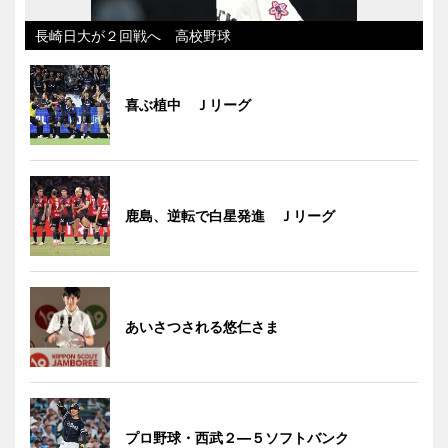
長崎日大が２回戦へ 高校野球
喜ぶ植中 Ｊリーグ
鹿島、逆転で白星発進 Ｊリーグ
あいさつされる悠仁さま
プロ野球・西武２―５ソフトバンク