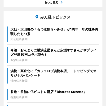
もっと見る
みん経トピックス
大仙・太田町の「もつ煮処ちゃみせ」が1周年 母の味を再
現したもつ煮
大仙経済新聞
今治・おんまくに横浜流星さんと広瀬すずさんがサプライ
ズ登壇 映画コラボ花火も
今治経済新聞
浜松・高丘北に「カフェロブ浜松本店」 トッピングでオ
リジナルパンケーキ
浜松経済新聞
香港・啓徳に仏ビストロ新店「Bistrot's Suzette」
香港経済新聞