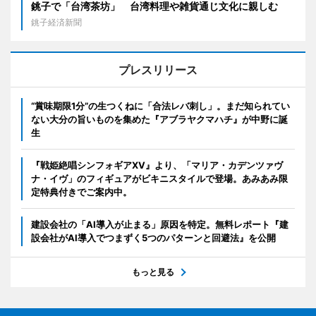
銚子で「台湾茶坊」 台湾料理や雑貨通じ文化に親しむ
銚子経済新聞
プレスリリース
“賞味期限1分”の生つくねに「合法レバ刺し」。まだ知られてい
ない大分の旨いものを集めた『アブラヤクマハチ』が中野に誕
生
『戦姫絶唱シンフォギアXV』より、「マリア・カデンツァヴ
ナ・イヴ」のフィギュアがビキニスタイルで登場。あみあみ限
定特典付きでご案内中。
建設会社の「AI導入が止まる」原因を特定。無料レポート『建
設会社がAI導入でつまずく5つのパターンと回避法』を公開
もっと見る