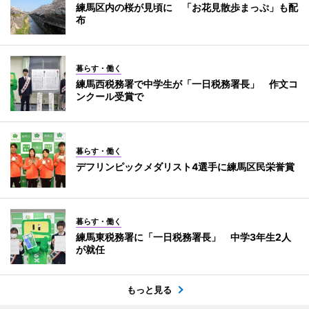
練馬区内の桜が見頃に 「お花見散歩まっぷ」も配
布
暮らす・働く
練馬西税務署で中学生が「一日税務署長」 作文コ
ンクール受賞で
暮らす・働く
デフリンピックメダリスト4選手に練馬区民栄誉賞
暮らす・働く
練馬東税務署に「一日税務署長」 中学3年生2人
が就任
もっと見る