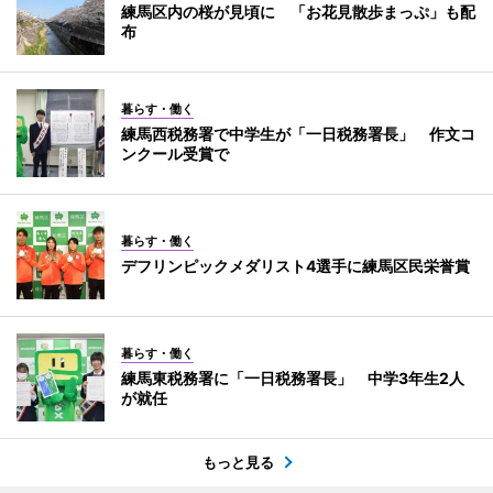
練馬区内の桜が見頃に 「お花見散歩まっぷ」も配
布
暮らす・働く
練馬西税務署で中学生が「一日税務署長」 作文コ
ンクール受賞で
暮らす・働く
デフリンピックメダリスト4選手に練馬区民栄誉賞
暮らす・働く
練馬東税務署に「一日税務署長」 中学3年生2人
が就任
もっと見る