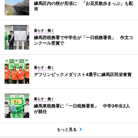
練馬区内の桜が見頃に 「お花見散歩まっぷ」も配
布
暮らす・働く
練馬西税務署で中学生が「一日税務署長」 作文コ
ンクール受賞で
暮らす・働く
デフリンピックメダリスト4選手に練馬区民栄誉賞
暮らす・働く
練馬東税務署に「一日税務署長」 中学3年生2人
が就任
もっと見る