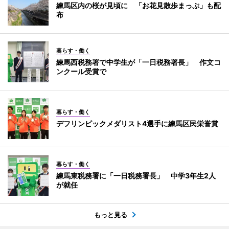
練馬区内の桜が見頃に 「お花見散歩まっぷ」も配
布
暮らす・働く
練馬西税務署で中学生が「一日税務署長」 作文コ
ンクール受賞で
暮らす・働く
デフリンピックメダリスト4選手に練馬区民栄誉賞
暮らす・働く
練馬東税務署に「一日税務署長」 中学3年生2人
が就任
もっと見る