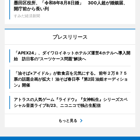
墨田区役所、「令和8年8月8日婚」 300人超が婚姻届、
開庁前から長い列
すみだ経済新聞
プレスリリース
「APEX24」、ダイワロイネットホテルズ運営4ホテルへ導入開
始 訪日客の“スーツケース問題”解決へ
「油そば×アイドル」が飲食店を元気にする。 前年２万８７５
票の話題企画が拡大！ 油そば春日亭『第2回 油姫オーディショ
ン』開催
アトラスの人気ゲーム『ライドウ』『女神転生』シリーズスペ
シャル音楽ライブ8/23、ニコニコで独占生配信
もっと見る