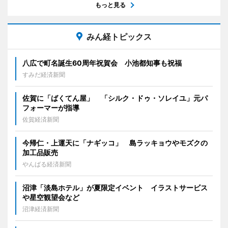
もっと見る
みん経トピックス
八広で町名誕生60周年祝賀会 小池都知事も祝福
すみだ経済新聞
佐賀に「ばくてん屋」 「シルク・ドゥ・ソレイユ」元パ
フォーマーが指導
佐賀経済新聞
今帰仁・上運天に「ナギッコ」 島ラッキョウやモズクの
加工品販売
やんばる経済新聞
沼津「淡島ホテル」が夏限定イベント イラストサービス
や星空観望会など
沼津経済新聞