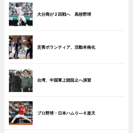
大分商が２回戦へ 高校野球
災害ボランティア、活動本格化
台湾、中国軍上陸阻止へ演習
プロ野球・日本ハム０―６楽天