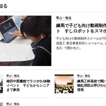
知る
学ぶ・知る
練馬で子ども向け動画制
ト すしロボットをスマ
子ども向けの動画制作スクールが7月
茂器工 東京事業所内ショールーム
北2）で開かれた。
学ぶ・知る
学ぶ・知る
南田中図書館でラジオDJ体験
練馬工科高校で闇
イベント 子どもからシニア
物乱用防止呼びか
まで参加
啓発
学ぶ・知る