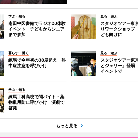
学ぶ・知る
見る・遊ぶ
南田中図書館でラジオDJ体験
スタジオツアー東
イベント 子どもからシニア
りワークショップ
まで参加
ども向けに
暮らす・働く
見る・遊ぶ
練馬で今年初の38度超え 熱
スタジオツアー東
中症注意を呼びかけ
とジェリー」登場
イベントで
学ぶ・知る
練馬工科高校で闇バイト・薬
物乱用防止呼びかけ 演劇で
啓発
もっと見る