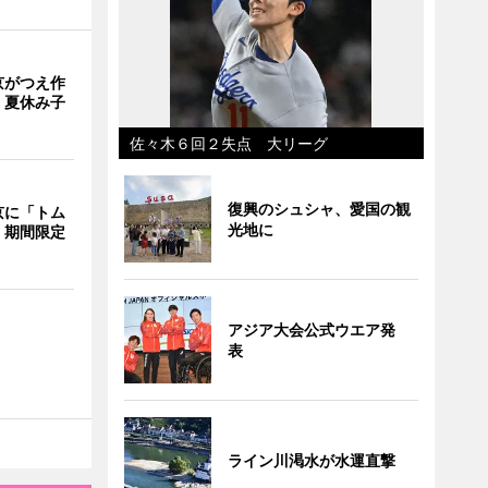
京がつえ作
 夏休み子
佐々木６回２失点 大リーグ
復興のシュシャ、愛国の観
京に「トム
光地に
 期間限定
アジア大会公式ウエア発
表
ライン川渇水が水運直撃