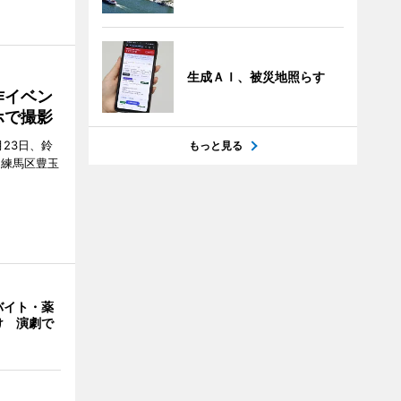
生成ＡＩ、被災地照らす
作イベン
ホで撮影
23日、鈴
もっと見る
（練馬区豊玉
バイト・薬
け 演劇で