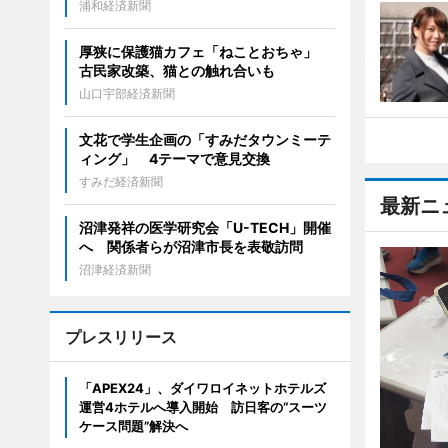
浦和経済新聞
厚狭に保護猫カフェ「ねことおちゃ」
古民家改築、猫との触れ合いも
山口宇部経済新聞
文花で学生企画の「すみだタウンミーテ
ィング」 4テーマで意見交換
すみだ経済新聞
最新ニ
沼津発祥の医学研究会「U-TECH」開催
へ 関係者らが沼津市長を表敬訪問
沼津経済新聞
プレスリリース
「APEX24」、ダイワロイネットホテルズ
運営4ホテルへ導入開始 訪日客の“スーツ
ケース問題”解決へ