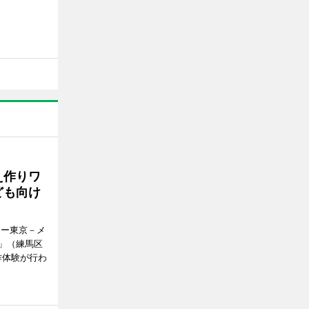
え作りワ
ども向け
アー東京－メ
」（練馬区
作体験が行わ