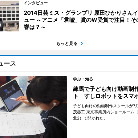
インタビュー
2014日芸ミス・グランプリ 原田ひかりさん
ュー ～アニメ「君嘘」賞のW受賞で注目！そ
響は？～
もっと見る
ュース
学ぶ・知る
練馬で子ども向け動画制
ト すしロボットをスマ
子ども向けの動画制作スクールが7月
茂器工 東京事業所内ショールーム
北2）で開かれた。