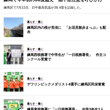
練馬区で7月22日、日中最高気温が38.4度を記録した。
暮らす・働く
練馬区内の桜が見頃に 「お花見散歩まっぷ」も配
布
暮らす・働く
練馬西税務署で中学生が「一日税務署長」 作文コ
ンクール受賞で
暮らす・働く
デフリンピックメダリスト4選手に練馬区民栄誉賞
暮らす・働く
練馬東税務署に「一日税務署長」 中学3年生2人