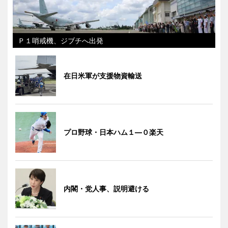
Ｐ１哨戒機、ジブチへ出発
在日米軍が支援物資輸送
プロ野球・日本ハム１―０楽天
内閣・党人事、説明避ける