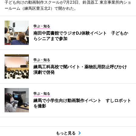
子ども向けの動画制作スクールが7月23日、鈴茂器工 東京事業所内ショ
ールーム（練馬区豊玉北2）で開かれた。
学ぶ・知る
南田中図書館でラジオDJ体験イベント 子どもか
らシニアまで参加
学ぶ・知る
練馬工科高校で闇バイト・薬物乱用防止呼びかけ
演劇で啓発
学ぶ・知る
練馬で小学生向け動画製作イベント すしロボット
を撮影
もっと見る