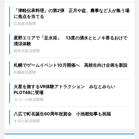
「津軽伝承料理」の第2弾 正月や盆、農事など人が集う場
に焦点を当てる
弘前経済新聞
星野エリアで「足水浴」 13度の湧水とヒノキ香るおけで
清涼体験
軽井沢経済新聞
札幌でゲームイベント10月開催へ 高校生向け企画を新設
札幌経済新聞
火星を旅するVR体験アトラクション みなとみらい
PLOT48に登場
ヨコハマ経済新聞
八広で町名誕生60周年祝賀会 小池都知事も祝福
すみだ経済新聞