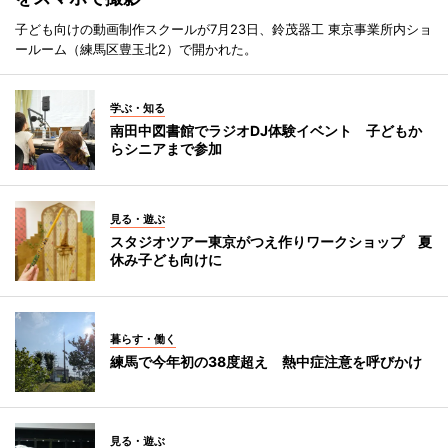
子ども向けの動画制作スクールが7月23日、鈴茂器工 東京事業所内ショ
ールーム（練馬区豊玉北2）で開かれた。
学ぶ・知る
南田中図書館でラジオDJ体験イベント 子どもか
らシニアまで参加
見る・遊ぶ
スタジオツアー東京がつえ作りワークショップ 夏
休み子ども向けに
暮らす・働く
練馬で今年初の38度超え 熱中症注意を呼びかけ
見る・遊ぶ