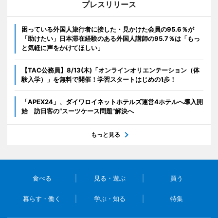
プレスリリース
困っている外国人旅行者に接した・見かけた会員の95.6％が
「助けたい」日本滞在経験のある外国人講師の95.7％は「もっ
と気軽に声をかけてほしい」
【TAC公務員】8/13(木)「オンラインオリエンテーション（体
験入学）」を無料で開催！学習スタートはじめの1歩！
「APEX24」、ダイワロイネットホテルズ運営4ホテルへ導入開
始 訪日客の“スーツケース問題”解決へ
もっと見る
食べる
見る・遊ぶ
買う
暮らす・働く
学ぶ・知る
特集