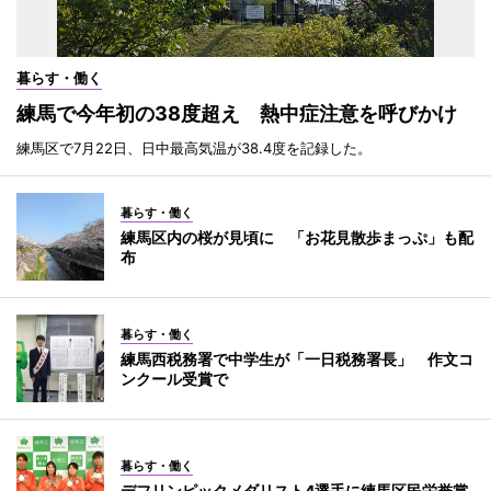
暮らす・働く
練馬で今年初の38度超え 熱中症注意を呼びかけ
練馬区で7月22日、日中最高気温が38.4度を記録した。
暮らす・働く
練馬区内の桜が見頃に 「お花見散歩まっぷ」も配
布
暮らす・働く
練馬西税務署で中学生が「一日税務署長」 作文コ
ンクール受賞で
暮らす・働く
デフリンピックメダリスト4選手に練馬区民栄誉賞