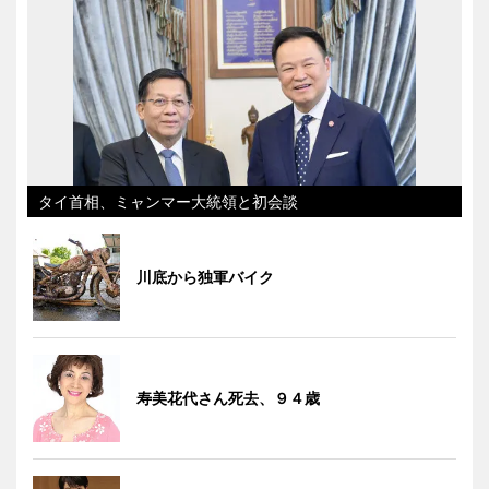
タイ首相、ミャンマー大統領と初会談
川底から独軍バイク
寿美花代さん死去、９４歳