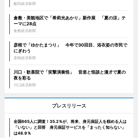
飯田経済新聞
倉敷・美観地区で「希莉光あかり」新作展 「夏の涼」テ
ーマに28点
倉敷経済新聞
彦根で「ゆかたまつり」 今年で30回目、浴衣姿の市民で
にぎわう
彦根経済新聞
川口・歓喜院で「笑撃演奏怪」 音楽と怪談と漫才で夏の
夜を彩る
川口経済新聞
プレスリリース
全国665人に調査！35.2％が、将来、身元保証人を頼める人は
「いない」と回答 身元保証サービスを「まったく知らない」
は48.9％