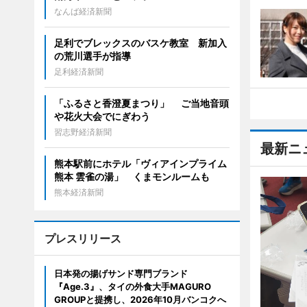
なんば経済新聞
足利でブレックスのバスケ教室 新加入
の荒川選手が指導
足利経済新聞
「ふるさと香澄夏まつり」 ご当地音頭
や花火大会でにぎわう
習志野経済新聞
最新ニ
熊本駅前にホテル「ヴィアインプライム
熊本 雲雀の湯」 くまモンルームも
熊本経済新聞
プレスリリース
日本発の揚げサンド専門ブランド
『Age.3』、タイの外食大手MAGURO
GROUPと提携し、2026年10月バンコクへ