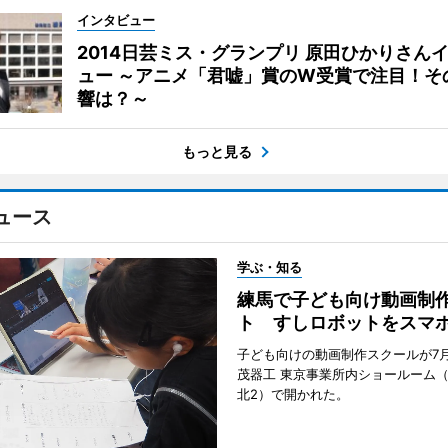
インタビュー
2014日芸ミス・グランプリ 原田ひかりさん
ュー ～アニメ「君嘘」賞のW受賞で注目！そ
響は？～
もっと見る
ュース
学ぶ・知る
練馬で子ども向け動画制
ト すしロボットをスマ
子ども向けの動画制作スクールが7月
茂器工 東京事業所内ショールーム
北2）で開かれた。