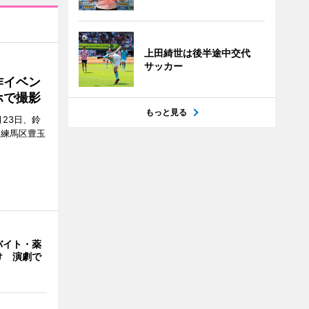
上田綺世は後半途中交代
サッカー
作イベン
ホで撮影
もっと見る
23日、鈴
（練馬区豊玉
バイト・薬
け 演劇で