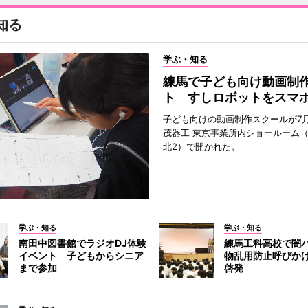
知る
学ぶ・知る
練馬で子ども向け動画制
ト すしロボットをスマ
子ども向けの動画制作スクールが7月
茂器工 東京事業所内ショールーム
北2）で開かれた。
学ぶ・知る
学ぶ・知る
南田中図書館でラジオDJ体験
練馬工科高校で闇
イベント 子どもからシニア
物乱用防止呼びか
まで参加
啓発