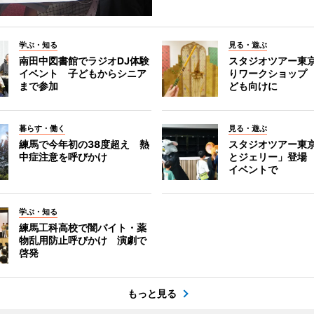
学ぶ・知る
見る・遊ぶ
南田中図書館でラジオDJ体験
スタジオツアー東
イベント 子どもからシニア
りワークショップ
まで参加
ども向けに
暮らす・働く
見る・遊ぶ
練馬で今年初の38度超え 熱
スタジオツアー東
中症注意を呼びかけ
とジェリー」登場
イベントで
学ぶ・知る
練馬工科高校で闇バイト・薬
物乱用防止呼びかけ 演劇で
啓発
もっと見る