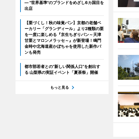
― "世界基準"のブランドをめざし6カ国目を
出店
【栗づくし！秋の味覚パン】京都の老舗ベ
ーカリー「グランディール」より2種類の栗
を一度に楽しめる『京生ちぎりパン～天津
甘栗とマロンメラッセ～』が新登場！鳴門
金時や北海道産かぼちゃを使用した新作パ
ンも発売
都市部若者との“新しい関係人口”を創出す
る 山梨県の実証イベント「夏茶祭」開催
もっと見る