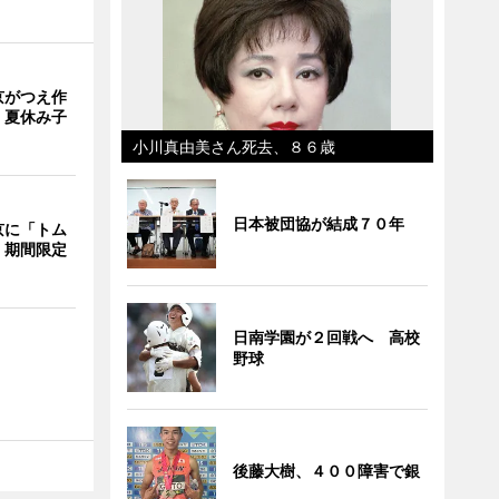
京がつえ作
 夏休み子
小川真由美さん死去、８６歳
日本被団協が結成７０年
京に「トム
 期間限定
日南学園が２回戦へ 高校
野球
後藤大樹、４００障害で銀