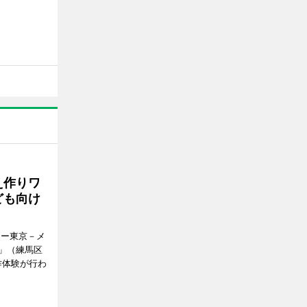
え作りワ
ども向け
アー東京－メ
」（練馬区
作体験が行わ