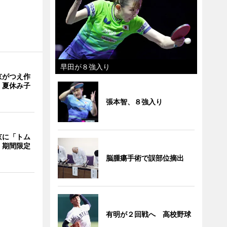
早田が８強入り
京がつえ作
 夏休み子
張本智、８強入り
京に「トム
 期間限定
脳腫瘍手術で誤部位摘出
有明が２回戦へ 高校野球