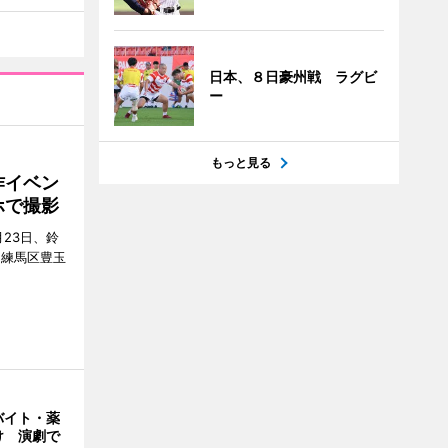
日本、８日豪州戦 ラグビ
ー
もっと見る
作イベン
ホで撮影
23日、鈴
（練馬区豊玉
バイト・薬
け 演劇で