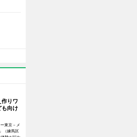
え作りワ
ども向け
アー東京－メ
」（練馬区