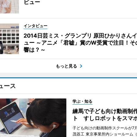
ビュー
インタビュー
2014日芸ミス・グランプリ 原田ひかりさん
ュー ～アニメ「君嘘」賞のW受賞で注目！そ
響は？～
もっと見る
ュース
学ぶ・知る
練馬で子ども向け動画制
ト すしロボットをスマ
子ども向けの動画制作スクールが7月
茂器工 東京事業所内ショールーム