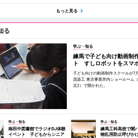
もっと見る
知る
学ぶ・知る
練馬で子ども向け動画制
ト すしロボットをスマ
子ども向けの動画制作スクールが7月
茂器工 東京事業所内ショールーム
北2）で開かれた。
学ぶ・知る
学ぶ・知る
南田中図書館でラジオDJ体験
練馬工科高校で闇
イベント 子どもからシニア
物乱用防止呼びか