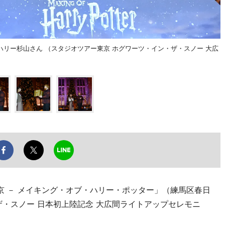
リー杉山さん （スタジオツアー東京 ホグワーツ・イン・ザ・スノー 大広
京 － メイキング・オブ・ハリー・ポッター」（練馬区春日
・ザ・スノー 日本初上陸記念 大広間ライトアップセレモニ