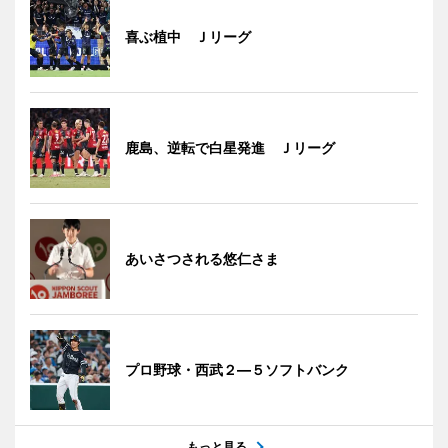
喜ぶ植中 Ｊリーグ
鹿島、逆転で白星発進 Ｊリーグ
あいさつされる悠仁さま
プロ野球・西武２―５ソフトバンク
もっと見る