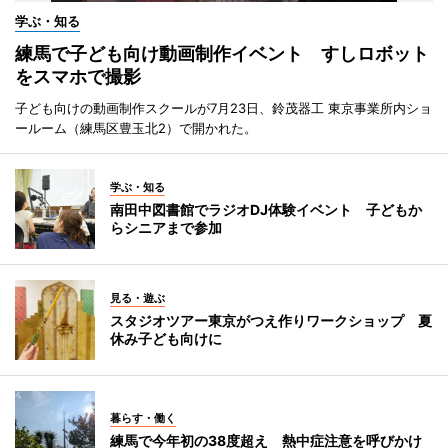
学ぶ・知る
練馬で子ども向け動画制作イベント すしロボット
をスマホで撮影
子ども向けの動画制作スクールが7月23日、鈴茂器工 東京事業所内ショ
ールーム（練馬区豊玉北2）で開かれた。
学ぶ・知る
南田中図書館でラジオDJ体験イベント 子どもか
らシニアまで参加
見る・遊ぶ
スタジオツアー東京がつえ作りワークショップ 夏
休み子ども向けに
暮らす・働く
練馬で今年初の38度超え 熱中症注意を呼びかけ