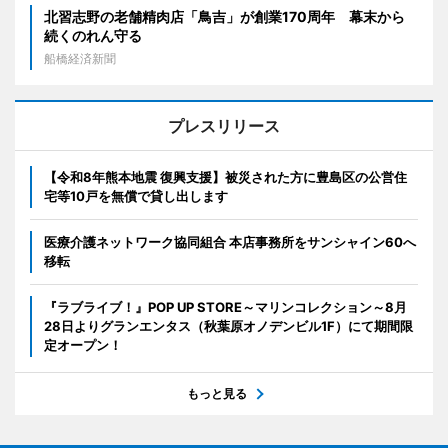
北習志野の老舗精肉店「鳥吉」が創業170周年 幕末から
続くのれん守る
船橋経済新聞
プレスリリース
【令和8年熊本地震 復興支援】被災された方に豊島区の公営住
宅等10戸を無償で貸し出します
医療介護ネットワーク協同組合 本店事務所をサンシャイン60へ
移転
『ラブライブ！』POP UP STORE～マリンコレクション～8月
28日よりグランエンタス（秋葉原オノデンビル1F）にて期間限
定オープン！
もっと見る