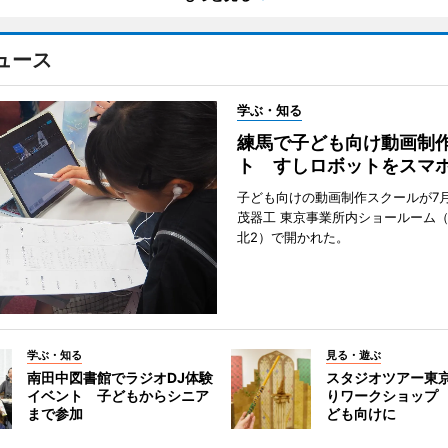
ュース
学ぶ・知る
練馬で子ども向け動画制
ト すしロボットをスマ
子ども向けの動画制作スクールが7月
茂器工 東京事業所内ショールーム
北2）で開かれた。
学ぶ・知る
見る・遊ぶ
南田中図書館でラジオDJ体験
スタジオツアー東
イベント 子どもからシニア
りワークショップ
まで参加
ども向けに