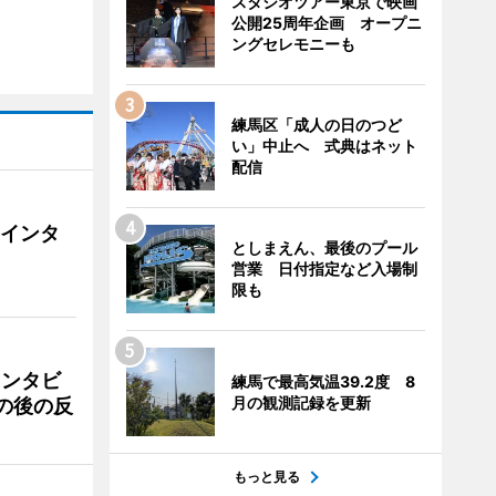
スタジオツアー東京で映画
公開25周年企画 オープニ
ングセレモニーも
練馬区「成人の日のつど
い」中止へ 式典はネット
配信
にインタ
としまえん、最後のプール
営業 日付指定など入場制
限も
インタビ
練馬で最高気温39.2度 8
月の観測記録を更新
の後の反
もっと見る