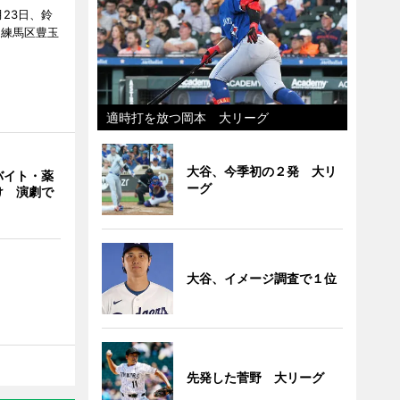
23日、鈴
（練馬区豊玉
適時打を放つ岡本 大リーグ
大谷、今季初の２発 大リ
バイト・薬
ーグ
け 演劇で
大谷、イメージ調査で１位
先発した菅野 大リーグ