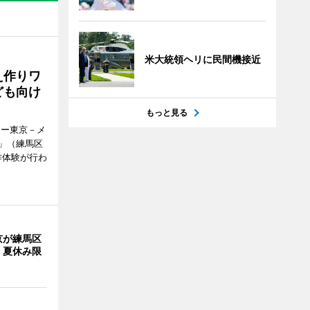
米大統領ヘリに民間機接近
え作りワ
ども向け
もっと見る
アー東京－メ
」（練馬区
作体験が行わ
京が練馬区
 夏休み限