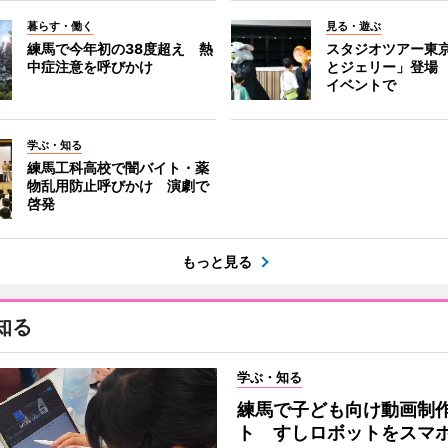
暮らす・働く
見る・遊ぶ
練馬で今年初の38度超え 熱
スタジオツアー東
中症注意を呼びかけ
とジェリー」登場
イベントで
学ぶ・知る
練馬工科高校で闇バイト・薬
物乱用防止呼びかけ 演劇で
啓発
もっと見る
知る
学ぶ・知る
練馬で子ども向け動画制
ト すしロボットをスマ