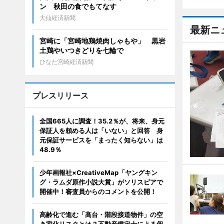
ン 秋田の食でもてなす
大仙経済新聞
最新ニ
宮崎に「宮崎地鶏焼肉しゃもや」 黒岩
土鶏やいつきどりを七輪で
ひなた宮崎経済新聞
プレスリリース
全国665人に調査！35.2％が、将来、身元
保証人を頼める人は「いない」と回答 身
元保証サービスを「まったく知らない」は
48.9％
少年画報社×CreativeMap「ヤングキン
グ・ラムダ原作小説大賞」がソリスピアで
開催中！審査員からのコメントを公開！
高齢化で進む「高台・階段接道物件」の空