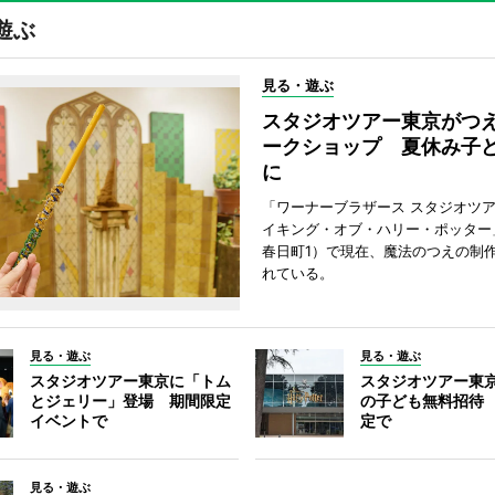
遊ぶ
見る・遊ぶ
スタジオツアー東京がつ
ークショップ 夏休み子
に
「ワーナーブラザース スタジオツ
イキング・オブ・ハリー・ポッター
春日町1）で現在、魔法のつえの制
れている。
見る・遊ぶ
見る・遊ぶ
スタジオツアー東京に「トム
スタジオツアー東
とジェリー」登場 期間限定
の子ども無料招待
イベントで
定で
見る・遊ぶ